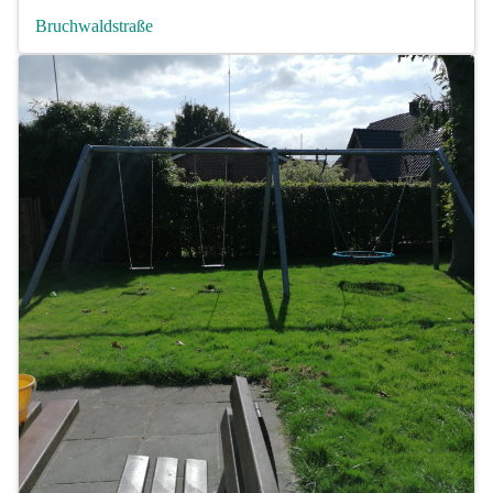
Bruchwaldstraße