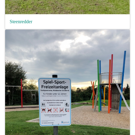
Steenredder