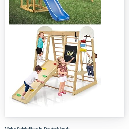
Mehr Spielplätze in Deutschland: