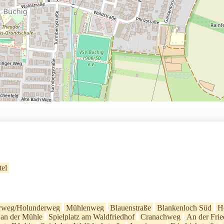
tel
erweg/Holunderweg
Mühlenweg
Blauenstraße
Blankenloch Süd
H
z an der Mühle
Spielplatz am Waldfriedhof
Cranachweg
An der Fried