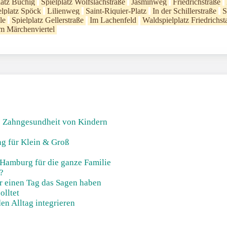
latz Büchig
Spielplatz Wolfslachstraße
Jasminweg
Friedrichstraße
lplatz Spöck
Lilienweg
Saint-Riquier-Platz
In der Schillerstraße
S
le
Spielplatz Gellerstraße
Im Lachenfeld
Waldspielplatz Friedrichst
im Märchenviertel
ie Zahngesundheit von Kindern
g für Klein & Groß
 Hamburg für die ganze Familie
?
r einen Tag das Sagen haben
olltet
en Alltag integrieren