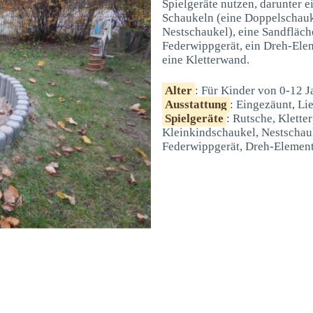
Spielgeräte nutzen, darunter e
Schaukeln (eine Doppelschauk
Nestschaukel), eine Sandfläche
Federwippgerät, ein Dreh-Elem
eine Kletterwand.
Alter
: Für Kinder von 0-12 J
Ausstattung
: Eingezäunt, Li
Spielgeräte
: Rutsche, Klette
Kleinkindschaukel, Nestschauk
Federwippgerät, Dreh-Element,