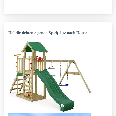
Hol dir deinen eigenen Spielplatz nach Hause