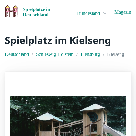
Spielplätze in
Magazin
Bundesland
Deutschland
Spielplatz im Kielseng
Deutschland
Schleswig-Holstein
Flensburg
Kielseng