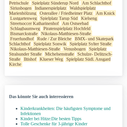
Petrischule
Spielplatz Sünderup Nord
Am Schlachthof
Siriusbogen
Indianerspielplatz
Waldspielplatz
Marienhölzung
Osterallee / Friedheimer Platz
Am Knick
Lustgartenweg
Spielplatz Tarup Süd
Kielseng
Streetsoccer Katharinenhof
Am Ostseebad
Schlagbaumweg
Piratenspielplatz Hochfeld
Bismarckstraße
Nikolaus-Matthiesen-Straße
Fruerlundhof
Rude / Zur Bleiche
BMX- und Skatepark
Schlachthof
Spielplatz Sonwik
Spielplatz Sylter Straße
Nikolaus-Matthiesen-Straße
Venusbogen
Spielplatz
Stralsunder Straße
Michelsenstraße
Schulze- Delitzsch-
Straße
Iltishof
Klueser Weg
Spielplatz Südl. Ansgard
Kirche
Das könnte Sie auch interessieren
Kinderkrankheiten: Die häufigsten Symptome und
Infektionen
Kinder bei Hitze:Die besten Tipps
Tolle Geschenke für 3-jährige Kinder