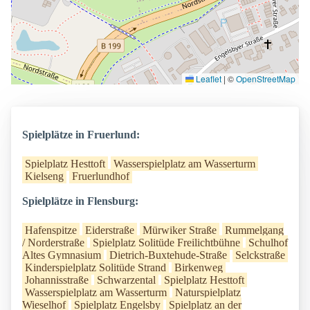
Leaflet
|
©
OpenStreetMap
Spielplätze in Fruerlund:
Spielplatz Hesttoft
Wasserspielplatz am Wasserturm
Kielseng
Fruerlundhof
Spielplätze in Flensburg:
Hafenspitze
Eiderstraße
Mürwiker Straße
Rummelgang
/ Norderstraße
Spielplatz Solitüde Freilichtbühne
Schulhof
Altes Gymnasium
Dietrich-Buxtehude-Straße
Selckstraße
Kinderspielplatz Solitüde Strand
Birkenweg
Johannisstraße
Schwarzental
Spielplatz Hesttoft
Wasserspielplatz am Wasserturm
Naturspielplatz
Wieselhof
Spielplatz Engelsby
Spielplatz an der