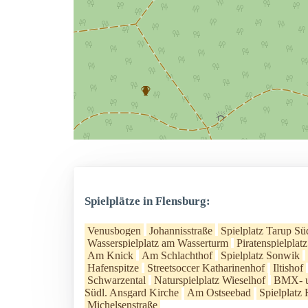
Spielplätze in Flensburg:
Venusbogen
Johannisstraße
Spielplatz Tarup Sü
Wasserspielplatz am Wasserturm
Piratenspielplat
Am Knick
Am Schlachthof
Spielplatz Sonwik
Hafenspitze
Streetsoccer Katharinenhof
Iltishof
Schwarzental
Naturspielplatz Wieselhof
BMX- u
Südl. Ansgard Kirche
Am Ostseebad
Spielplatz 
Michelsenstraße