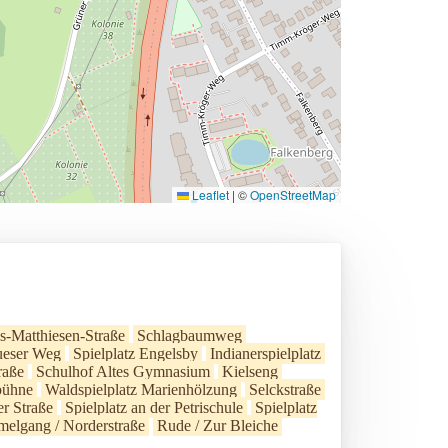
Leaflet
|
©
OpenStreetMap
s-Matthiesen-Straße
Schlagbaumweg
ueser Weg
Spielplatz Engelsby
Indianerspielplatz
raße
Schulhof Altes Gymnasium
Kielseng
tbühne
Waldspielplatz Marienhölzung
Selckstraße
r Straße
Spielplatz an der Petrischule
Spielplatz
elgang / Norderstraße
Rude / Zur Bleiche