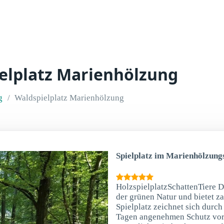
ielplatz Marienhölzung
g
Waldspielplatz Marienhölzung
Spielplatz im Marienhölzung
HolzspielplatzSchattenTiere D
der grünen Natur und bietet za
Spielplatz zeichnet sich durch
Tagen angenehmen Schutz vor d