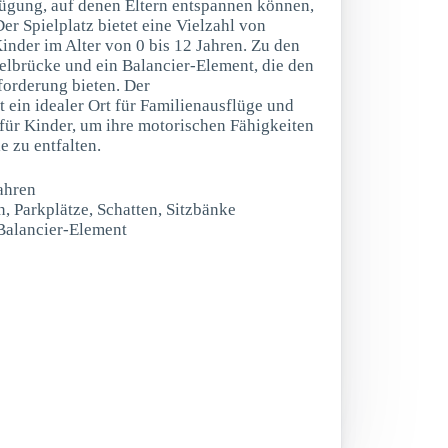
fügung, auf denen Eltern entspannen können,
er Spielplatz bietet eine Vielzahl von
inder im Alter von 0 bis 12 Jahren. Zu den
elbrücke und ein Balancier-Element, die den
forderung bieten. Der
t ein idealer Ort für Familienausflüge und
für Kinder, um ihre motorischen Fähigkeiten
e zu entfalten.
ahren
n, Parkplätze, Schatten, Sitzbänke
Balancier-Element