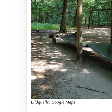
Bildquelle: Google Maps