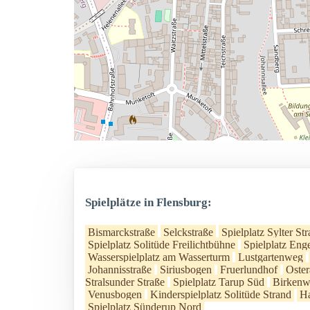
Spielplätze in Flensburg:
Bismarckstraße
Selckstraße
Spielplatz Sylter St
Spielplatz Solitüde Freilichtbühne
Spielplatz Eng
Wasserspielplatz am Wasserturm
Lustgartenweg
Johannisstraße
Siriusbogen
Fruerlundhof
Oster
Stralsunder Straße
Spielplatz Tarup Süd
Birken
Venusbogen
Kinderspielplatz Solitüde Strand
Ha
Spielplatz Sünderup Nord