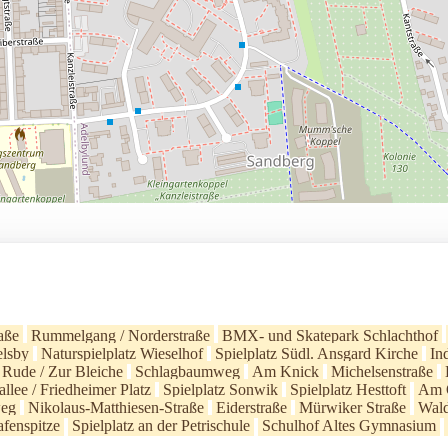
raße
Rummelgang / Norderstraße
BMX- und Skatepark Schlachthof
elsby
Naturspielplatz Wieselhof
Spielplatz Südl. Ansgard Kirche
In
Rude / Zur Bleiche
Schlagbaumweg
Am Knick
Michelsenstraße
allee / Friedheimer Platz
Spielplatz Sonwik
Spielplatz Hesttoft
Am 
weg
Nikolaus-Matthiesen-Straße
Eiderstraße
Mürwiker Straße
Wald
fenspitze
Spielplatz an der Petrischule
Schulhof Altes Gymnasium