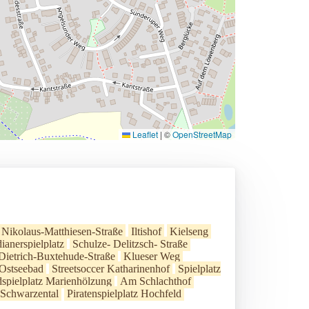
Leaflet
|
©
OpenStreetMap
Nikolaus-Matthiesen-Straße
Iltishof
Kielseng
dianerspielplatz
Schulze- Delitzsch- Straße
Dietrich-Buxtehude-Straße
Klueser Weg
Ostseebad
Streetsoccer Katharinenhof
Spielplatz
spielplatz Marienhölzung
Am Schlachthof
Schwarzental
Piratenspielplatz Hochfeld