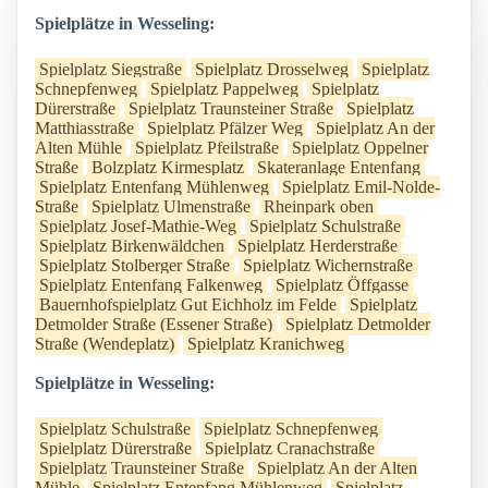
Spielplätze in Wesseling:
Spielplatz Siegstraße
Spielplatz Drosselweg
Spielplatz
Schnepfenweg
Spielplatz Pappelweg
Spielplatz
Dürerstraße
Spielplatz Traunsteiner Straße
Spielplatz
Matthiasstraße
Spielplatz Pfälzer Weg
Spielplatz An der
Alten Mühle
Spielplatz Pfeilstraße
Spielplatz Oppelner
Straße
Bolzplatz Kirmesplatz
Skateranlage Entenfang
Spielplatz Entenfang Mühlenweg
Spielplatz Emil-Nolde-
Straße
Spielplatz Ulmenstraße
Rheinpark oben
Spielplatz Josef-Mathie-Weg
Spielplatz Schulstraße
Spielplatz Birkenwäldchen
Spielplatz Herderstraße
Spielplatz Stolberger Straße
Spielplatz Wichernstraße
Spielplatz Entenfang Falkenweg
Spielplatz Öffgasse
Bauernhofspielplatz Gut Eichholz im Felde
Spielplatz
Detmolder Straße (Essener Straße)
Spielplatz Detmolder
Straße (Wendeplatz)
Spielplatz Kranichweg
Spielplätze in Wesseling:
Spielplatz Schulstraße
Spielplatz Schnepfenweg
Spielplatz Dürerstraße
Spielplatz Cranachstraße
Spielplatz Traunsteiner Straße
Spielplatz An der Alten
Mühle
Spielplatz Entenfang Mühlenweg
Spielplatz