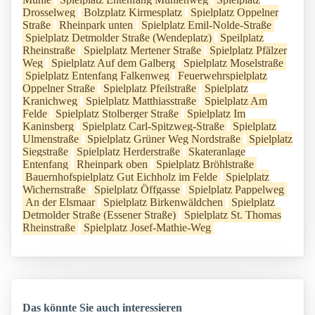
Drosselweg
Bolzplatz Kirmesplatz
Spielplatz Oppelner
Straße
Rheinpark unten
Spielplatz Emil-Nolde-Straße
Spielplatz Detmolder Straße (Wendeplatz)
Speilplatz
Rheinstraße
Spielplatz Mertener Straße
Spielplatz Pfälzer
Weg
Spielplatz Auf dem Galberg
Spielplatz Moselstraße
Spielplatz Entenfang Falkenweg
Feuerwehrspielplatz
Oppelner Straße
Spielplatz Pfeilstraße
Spielplatz
Kranichweg
Spielplatz Matthiasstraße
Spielplatz Am
Felde
Spielplatz Stolberger Straße
Spielplatz Im
Kaninsberg
Spielplatz Carl-Spitzweg-Straße
Spielplatz
Ulmenstraße
Spielplatz Grüner Weg Nordstraße
Spielplatz
Siegstraße
Spielplatz Herderstraße
Skateranlage
Entenfang
Rheinpark oben
Spielplatz Bröhlstraße
Bauernhofspielplatz Gut Eichholz im Felde
Spielplatz
Wichernstraße
Spielplatz Öffgasse
Spielplatz Pappelweg
An der Elsmaar
Spielplatz Birkenwäldchen
Spielplatz
Detmolder Straße (Essener Straße)
Spielplatz St. Thomas
Rheinstraße
Spielplatz Josef-Mathie-Weg
Das könnte Sie auch interessieren