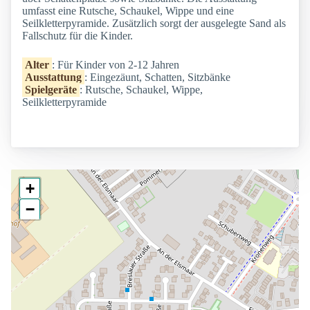
umfasst eine Rutsche, Schaukel, Wippe und eine
Seilkletterpyramide. Zusätzlich sorgt der ausgelegte Sand als
Fallschutz für die Kinder.
Alter
: Für Kinder von 2-12 Jahren
Ausstattung
: Eingezäunt, Schatten, Sitzbänke
Spielgeräte
: Rutsche, Schaukel, Wippe,
Seilkletterpyramide
+
−