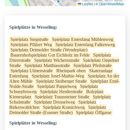
Leaflet
|
©
OpenStreetMap
Spielplätze in Wesseling:
Spielplatz Siegstraße
Spielplatz Entenfang Mühlenweg
Spielplatz Pfälzer Weg
Spielplatz Entenfang Falkenweg
Spielplatz Detmolder Straße (Wendeplatz)
Bauernhofspielplatz Gut Eichholz im Felde
Spielplatz
Dürerstraße
Spielplatz Wichernstraße
Spielplatz Oppelner
Straße
Spielplatz Matthiasstraße
Spielplatz Pfeilstraße
Spielplatz Ulmenstraße
Rheinpark oben
Skateranlage
Entenfang
Spielplatz Josef-Mathie-Weg
Spielplatz An der
Alten Mühle
Spielplatz Stolberger Straße
Spielplatz Emil-
Nolde-Straße
Spielplatz Pappelweg
Spielplatz
Schnepfenweg
Spielplatz Herderstraße
Bolzplatz
Kirmesplatz
Spielplatz Traunsteiner Straße
Spielplatz
Schulstraße
Spielplatz Drosselweg
Spielplatz
Birkenwäldchen
Spielplatz Kranichweg
Spielplatz
Detmolder Straße (Essener Straße)
Spielplatz Öffgasse
Spielplätze in Wesseling: