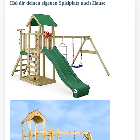
Hol dir deinen eigenen Spielplatz nach Hause