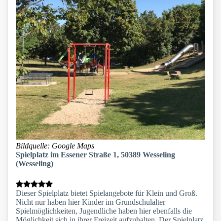
Bildquelle: Google Maps
Spielplatz im Essener Straße 1, 50389 Wesseling
(Wesseling)
Dieser Spielplatz bietet Spielangebote für Klein und Groß.
Nicht nur haben hier Kinder im Grundschulalter
Spielmöglichkeiten, Jugendliche haben hier ebenfalls die
Möglichkeit sich in ihrer Freizeit aufzuhalten. Der Spielplatz