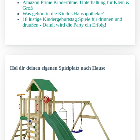
Amazon Prime Kinderfilme: Unterhaltung für Klein &
Groß
Was gehört in die Kinder-Hausapotheke?
18 lustige Kindergeburtstag Spiele für drinnen und
draußen - Damit wird die Party ein Erfolg!
Hol dir deinen eigenen Spielplatz nach Hause