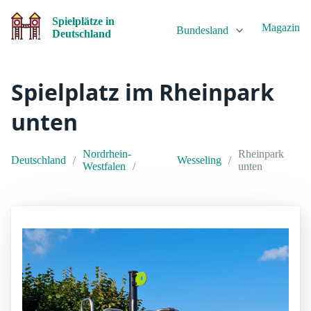
Spielplätze in
Magazin
Bundesland
Deutschland
Spielplatz im Rheinpark
unten
Nordrhein-
Rheinpark
Deutschland
Wesseling
Westfalen
unten