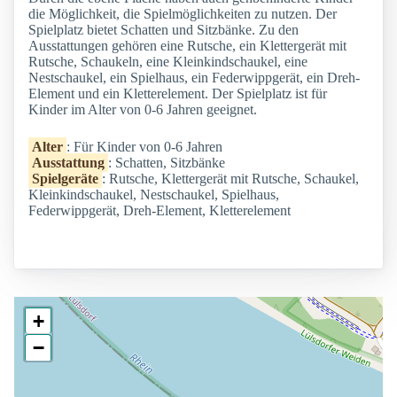
die Möglichkeit, die Spielmöglichkeiten zu nutzen. Der
Spielplatz bietet Schatten und Sitzbänke. Zu den
Ausstattungen gehören eine Rutsche, ein Klettergerät mit
Rutsche, Schaukeln, eine Kleinkindschaukel, eine
Nestschaukel, ein Spielhaus, ein Federwippgerät, ein Dreh-
Element und ein Kletterelement. Der Spielplatz ist für
Kinder im Alter von 0-6 Jahren geeignet.
Alter
: Für Kinder von 0-6 Jahren
Ausstattung
: Schatten, Sitzbänke
Spielgeräte
: Rutsche, Klettergerät mit Rutsche, Schaukel,
Kleinkindschaukel, Nestschaukel, Spielhaus,
Federwippgerät, Dreh-Element, Kletterelement
+
−