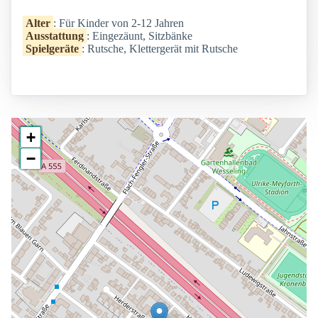
Alter
: Für Kinder von 2-12 Jahren
Ausstattung
: Eingezäunt, Sitzbänke
Spielgeräte
: Rutsche, Klettergerät mit Rutsche
+
−