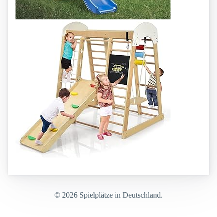
© 2026 Spielplätze in Deutschland.