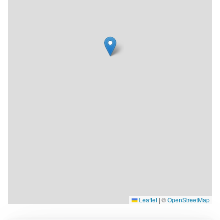
Leaflet
|
©
OpenStreetMap