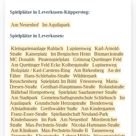
Spielplätze in Leverkusen-Küppersteg:
Am Neuenhof
Im Aquilapark
Spielplätze in Leverkusen:
Kleingartenanlage Ruhlach
Lupinenweg
Karl-Arnold-
Straße
Kaiserplatz
Im Bergischen Heim
Bismarckstraße
MC Donalds
Piratenspielplatz
Grünzug Quettinger Feld
Am Quettinger Feld Ecke Kolbergstraße
Lupinenweg
Bolzplatz / Karl-Carstens-Ring
Am Birkenberg
An der
Fähre
Hans-Schlehahn-Straße
Wildtierpark
Reuschenberg
Spielplatz Im Bühl
Friesenweg
Maria-
Dresen-Straße
Gerdhart-Hauptmann-Straße
Rolandstraße
Bällebad Hornpottweg
Spielplatz Saarlauterner Straße
Am Stadtpark
Gemeinschaftsgrundschule Schlebusch
Im
Aquilapark
Grundschule Herzogstraße
Bendenweg
Altstadtstraße
Greifswalder Staße
Am Kindergarten
Franz-Esser-Straße
Spiellandschaft Neuland-Park
Kinderhausen
Im Park
Am Neuenhof
Morsbroicher
Straße
Max-Pechstein-Straße
Nicolai-Hartmann-Straße
Am Klinikum
Max-Pechstein-Straße II
Tannenweg
Jägerstraße
Elisenstraße
Lehner Mühle
Wasserspielplatz