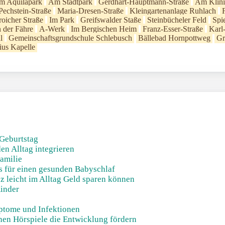
m Aquilapark
Am Stadtpark
Gerdhart-Hauptmann-Straße
Am Klin
echstein-Straße
Maria-Dresen-Straße
Kleingartenanlage Ruhlach
oicher Straße
Im Park
Greifswalder Staße
Steinbücheler Feld
Spi
 der Fähre
A-Werk
Im Bergischen Heim
Franz-Esser-Straße
Karl
l
Gemeinschaftsgrundschule Schlebusch
Bällebad Hornpottweg
Gr
ius Kapelle
 Geburtstag
en Alltag integrieren
Familie
ks für einen gesunden Babyschlaf
z leicht im Alltag Geld sparen können
Kinder
ptome und Infektionen
nnen Hörspiele die Entwicklung fördern