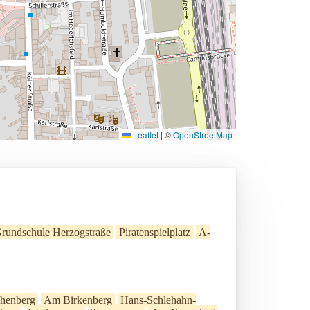
Leaflet
|
©
OpenStreetMap
rundschule Herzogstraße
Piratenspielplatz
A-
chenberg
Am Birkenberg
Hans-Schlehahn-