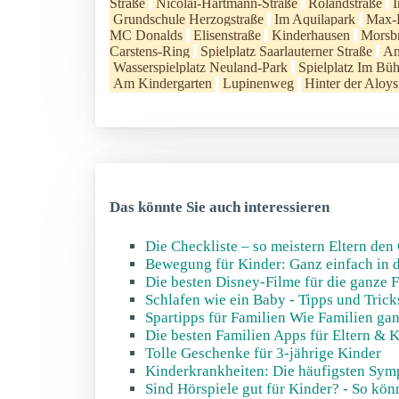
Straße
Nicolai-Hartmann-Straße
Rolandstraße
I
Grundschule Herzogstraße
Im Aquilapark
Max-P
MC Donalds
Elisenstraße
Kinderhausen
Morsbr
Carstens-Ring
Spielplatz Saarlauterner Straße
An
Wasserspielplatz Neuland-Park
Spielplatz Im Büh
Am Kindergarten
Lupinenweg
Hinter der Aloys
Das könnte Sie auch interessieren
Die Checkliste – so meistern Eltern den
Bewegung für Kinder: Ganz einfach in d
Die besten Disney-Filme für die ganze 
Schlafen wie ein Baby - Tipps und Tric
Spartipps für Familien Wie Familien gan
Die besten Familien Apps für Eltern & 
Tolle Geschenke für 3-jährige Kinder
Kinderkrankheiten: Die häufigsten Sym
Sind Hörspiele gut für Kinder? - So kö