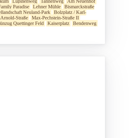
ikum
Lupinenweg
Tannenweg
Am Neuenhof
Family Paradise
Lehner Mühle
Bismarckstraße
ellandschaft Neuland-Park
Bolzplatz / Karl-
-Arnold-Straße
Max-Pechstein-Straße II
ünzug Quettinger Feld
Kaiserplatz
Bendenweg