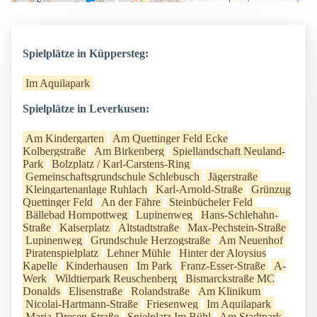
Spielplätze in Küppersteg:
Im Aquilapark
Spielplätze in Leverkusen:
Am Kindergarten
Am Quettinger Feld Ecke
Kolbergstraße
Am Birkenberg
Spiellandschaft Neuland-
Park
Bolzplatz / Karl-Carstens-Ring
Gemeinschaftsgrundschule Schlebusch
Jägerstraße
Kleingartenanlage Ruhlach
Karl-Arnold-Straße
Grünzug
Quettinger Feld
An der Fähre
Steinbücheler Feld
Bällebad Hornpottweg
Lupinenweg
Hans-Schlehahn-
Straße
Kaiserplatz
Altstadtstraße
Max-Pechstein-Straße
Lupinenweg
Grundschule Herzogstraße
Am Neuenhof
Piratenspielplatz
Lehner Mühle
Hinter der Aloysius
Kapelle
Kinderhausen
Im Park
Franz-Esser-Straße
A-
Werk
Wildtierpark Reuschenberg
Bismarckstraße MC
Donalds
Elisenstraße
Rolandstraße
Am Klinikum
Nicolai-Hartmann-Straße
Friesenweg
Im Aquilapark
Maria-Dresen-Straße
Spielplatz Im Bühl
Am Stadtpark