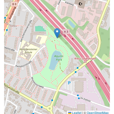
Leaflet
|
©
OpenStreetMap