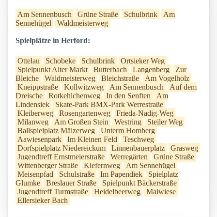
Am Sennenbusch
Grüne Straße
Schulbrink
Am
Sennehügel
Waldmeisterweg
Spielplätze in Herford:
Ottelau
Schobeke
Schulbrink
Ortsieker Weg
Spielpunkt Alter Markt
Butterbach
Langenberg
Zur
Bleiche
Waldmeisterweg
Bleichstraße
Am Vogelholz
Kneippstraße
Kollwitzweg
Am Sennenbusch
Auf dem
Dreische
Rotkehlchenweg
In den Senften
Am
Lindensiek
Skate-Park BMX-Park Werrestraße
Kleiberweg
Rosengartenweg
Frieda-Nadig-Weg
Milanweg
Am Großen Stein
Westring
Steiler Weg
Ballspielplatz Mälzerweg
Unterm Homberg
Aawiesenpark
Im Kleinen Feld
Teschweg
Dorfspielplatz Niedereickum
Linnenbauerplatz
Grasweg
Jugendtreff Ernstmeierstraße
Werregärten
Grüne Straße
Wittenberger Straße
Kiefernweg
Am Sennehügel
Meisenpfad
Schulstraße
Im Papendiek
Spielplatz
Glumke
Breslauer Straße
Spielpunkt Bäckerstraße
Jugendtreff Turmstraße
Heidelbeerweg
Maiwiese
Ellersieker Bach