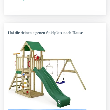
Hol dir deinen eigenen Spielplatz nach Hause