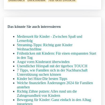
Das könnte Sie auch interessieren
Medienzeit für Kinder - Zwischen Spaß und
Lernerfolg
Streaming-Tipps: Richtig gute Kinder
Weihnachtsfilme
Frühstücken mit Kindern: Für einen entspannten Start
in den Tag
Angst vorm Kinderarzt überwinden
Unendlicher Hörspaß mit der tigerbox TOUCH
7 Tipps, wie Familien sich in der Nachbarschaft
Unterstützung suchen können
Kinder bei Hitze:Die besten Tipps
Welche finanziellen Änderungen 2024 für Familien
anstehen
Richtig Zähne putzen: Alles rund um die
Zahngesundheit von Kindern
Bewegung für Kinder: Ganz einfach in den Alltag
integrieren