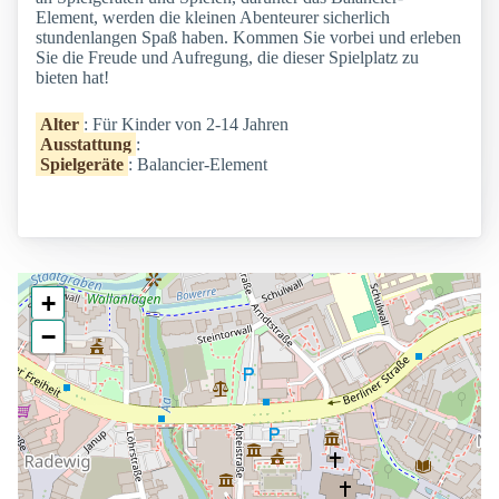
Element, werden die kleinen Abenteurer sicherlich
stundenlangen Spaß haben. Kommen Sie vorbei und erleben
Sie die Freude und Aufregung, die dieser Spielplatz zu
bieten hat!
Alter
: Für Kinder von 2-14 Jahren
Ausstattung
:
Spielgeräte
: Balancier-Element
+
−