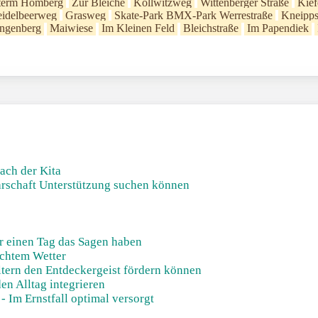
term Homberg
Zur Bleiche
Kollwitzweg
Wittenberger Straße
Kie
idelbeerweg
Grasweg
Skate-Park BMX-Park Werrestraße
Kneipps
ngenberg
Maiwiese
Im Kleinen Feld
Bleichstraße
Im Papendiek
ach der Kita
barschaft Unterstützung suchen können
!
r einen Tag das Sagen haben
echtem Wetter
ltern den Entdeckergeist fördern können
en Alltag integrieren
 Im Ernstfall optimal versorgt