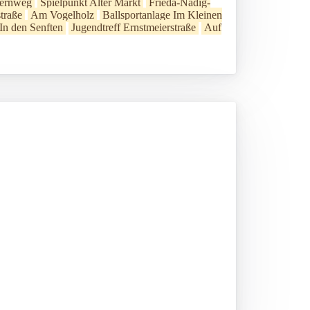
fernweg
Spielpunkt Alter Markt
Frieda-Nadig-
traße
Am Vogelholz
Ballsportanlage Im Kleinen
In den Senften
Jugendtreff Ernstmeierstraße
Auf