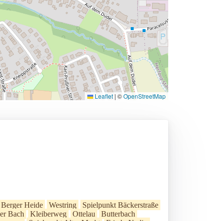
Leaflet
|
©
OpenStreetMap
Berger Heide
Westring
Spielpunkt Bäckerstraße
ker Bach
Kleiberweg
Ottelau
Butterbach