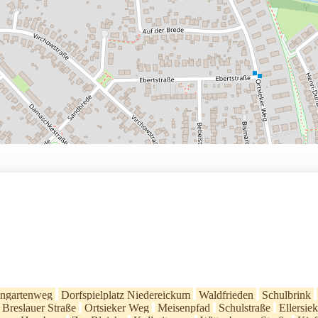
ngartenweg
Dorfspielplatz Niedereickum
Waldfrieden
Schulbrink
Breslauer Straße
Ortsieker Weg
Meisenpfad
Schulstraße
Ellersie