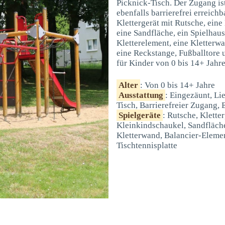
Picknick-Tisch. Der Zugang ist
ebenfalls barrierefrei erreich
Klettergerät mit Rutsche, ein
eine Sandfläche, ein Spielhaus
Kletterelement, eine Kletterwa
eine Reckstange, Fußballtore u
für Kinder von 0 bis 14+ Jahre
Alter
: Von 0 bis 14+ Jahre
Ausstattung
: Eingezäunt, Li
Tisch, Barrierefreier Zugang, 
Spielgeräte
: Rutsche, Klette
Kleinkindschaukel, Sandfläche
Kletterwand, Balancier-Elemen
Tischtennisplatte