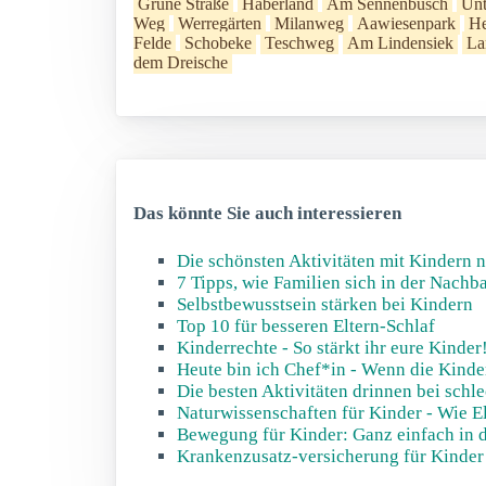
Grüne Straße
Haberland
Am Sennenbusch
Un
Weg
Werregärten
Milanweg
Aawiesenpark
He
Felde
Schobeke
Teschweg
Am Lindensiek
La
dem Dreische
Das könnte Sie auch interessieren
Die schönsten Aktivitäten mit Kindern n
7 Tipps, wie Familien sich in der Nach
Selbstbewusstsein stärken bei Kindern
Top 10 für besseren Eltern-Schlaf
Kinderrechte - So stärkt ihr eure Kinder
Heute bin ich Chef*in - Wenn die Kinde
Die besten Aktivitäten drinnen bei schl
Naturwissenschaften für Kinder - Wie E
Bewegung für Kinder: Ganz einfach in d
Krankenzusatz-versicherung für Kinder -