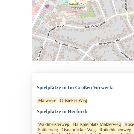
Spielplätze in Im Großen Vorwerk:
Maiwiese
Ortsieker Weg
Spielplätze in Herford:
Waldmeisterweg
Ballspielplatz Mälzerweg
Rose
Sattlerweg
Osnabrücker Weg
Rotkehlchenweg