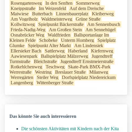
Rosengartenweg
In den Senften
Sommerweg
Kneippstraße
Im Weizenfeld
Auf dem Dreische
Maiwiese
Butterbach
Linnenbauerplatz
Kleiberweg
Am Vogelholz
Waldmeisterweg
Grüne Straße
Kollwitzweg
Spielpunkt Bäckerstraße
Am Sennenbusch
Frieda-Nadig-Weg
Am Großen Stein
Am Sennehügel
Osnabrücker Weg
Waldfrieden
Ballsportanlage Im
Kleinen Felde
Schobeke
Unterm Homberg
Spielplatz
Glumke
Spielpunkt Alter Markt
Am Lindensiek
Ellersieker Bach
Sattlerweg
Haberland
Kiefernweg
Aawiesenpark
Ballspielplatz Mälzerweg
Jugendtreff
Turmstraße
Bleichstraße
Jugendtreff Ernstmeierstraße
Rotkehlchenweg
Teschweg
Skate-Park BMX-Park
Werrestraße
Westring
Breslauer Straße
Milanweg
Werregärten
Steiler Weg
Dorfspielplatz Niedereickum
Langenberg
Wittenberger Straße
Das könnte Sie auch interessieren
Die schönsten Aktivitäten mit Kindern nach der Kita