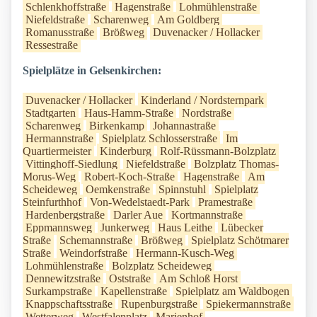
Schlenkhoffstraße
Hagenstraße
Lohmühlenstraße
Niefeldstraße
Scharenweg
Am Goldberg
Romanusstraße
Brößweg
Duvenacker / Hollacker
Ressestraße
Spielplätze in Gelsenkirchen:
Duvenacker / Hollacker
Kinderland / Nordsternpark
Stadtgarten
Haus-Hamm-Straße
Nordstraße
Scharenweg
Birkenkamp
Johannastraße
Hermannstraße
Spielplatz Schlosserstraße
Im
Quartiermeister
Kinderburg
Rolf-Rüssmann-Bolzplatz
Vittinghoff-Siedlung
Niefeldstraße
Bolzplatz Thomas-
Morus-Weg
Robert-Koch-Straße
Hagenstraße
Am
Scheideweg
Oemkenstraße
Spinnstuhl
Spielplatz
Steinfurthhof
Von-Wedelstaedt-Park
Pramestraße
Hardenbergstraße
Darler Aue
Kortmannstraße
Eppmannsweg
Junkerweg
Haus Leithe
Lübecker
Straße
Schemannstraße
Brößweg
Spielplatz Schötmarer
Straße
Weindorfstraße
Hermann-Kusch-Weg
Lohmühlenstraße
Bolzplatz Scheideweg
Dennewitzstraße
Oststraße
Am Schloß Horst
Surkampstraße
Kapellenstraße
Spielplatz am Waldbogen
Knappschaftsstraße
Rupenburgstraße
Spiekermannstraße
Wetterweg
Westfalenplatz
Marienhof