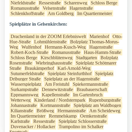
Niefeldstraße
Ressestraße
Scharenweg
Schloss Berge
Romanusstraße
Velsenstraße
Hagenstraße
Schlenkhoffstraße
Am Goldberg
Im Quartiermeister
Spielplätze in Gelsenkirchen:
Drachenland in der ZOOM Erlebniswelt
Marienhof
Otto-
Hue-Straße
Lohmühlenstraße
Bolzplatz Thomas-Morus-
Weg
Wulfenhof
Hermann-Kusch-Weg
Hagenstraße
Robert-Koch-Straße
Romanusstraße
Haus-Hamm-Straße
Schloss Berge
Kirschblütenweg
Stadtgarten
Bolzplatz
Rosenstraße
Wiebringhausstraße
Spielplatz Schötmarer
Straße
Braukämperhof
Karl-Arnold-Weg
Sutumerfeldstraße
Spielplatz Steinfurthhof
Spielplatz
Driburger Straße
Spielplatz an der Hagenstraße
Wasserspielplatz
Am Freistuhl
Spiekermannstraße
Surkampstraße
Dennewitzstraße
Braubauerschaft
Eppmannsweg
Kapellenstraße
Im Gartenbruch
Wetterweg
Kinderland / Nordsternpark
Rupenburgstraße
Johannastraße
Kortmannstraße
Spielplatz am Waldbogen
Kilianstraße
Brößweg
Hermannstraße
Am Scheideweg
Im Quartiermeister
Remmelskamp
Oemkenstraße
Karlstraße
Ressestraße
Spielplatz Schlosserstraße
Duvenacker / Hollacker
Trampolino im Schalker
Sportpark