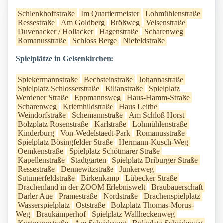
Schlenkhoffstraße
Im Quartiermeister
Lohmühlenstraße
Ressestraße
Am Goldberg
Brößweg
Velsenstraße
Duvenacker / Hollacker
Hagenstraße
Scharenweg
Romanusstraße
Schloss Berge
Niefeldstraße
Spielplätze in Gelsenkirchen:
Spiekermannstraße
Bechsteinstraße
Johannastraße
Spielplatz Schlosserstraße
Kilianstraße
Spielplatz
Werdener Straße
Eppmannsweg
Haus-Hamm-Straße
Scharenweg
Kriemhildstraße
Haus Leithe
Weindorfstraße
Schemannstraße
Am Schloß Horst
Bolzplatz Rosenstraße
Karlstraße
Lohmühlenstraße
Kinderburg
Von-Wedelstaedt-Park
Romanusstraße
Spielplatz Bösingfelder Straße
Hermann-Kusch-Weg
Oemkenstraße
Spielplatz Schötmarer Straße
Kapellenstraße
Stadtgarten
Spielplatz Driburger Straße
Ressestraße
Dennewitzstraße
Junkerweg
Sutumerfeldstraße
Birkenkamp
Lübecker Straße
Drachenland in der ZOOM Erlebniswelt
Braubauerschaft
Darler Aue
Pramestraße
Nordstraße
Drachenspielplatz
Wasserspielplatz
Oststraße
Bolzplatz Thomas-Morus-
Weg
Braukämperhof
Spielplatz Wallheckenweg
Kortmannstraße
Am Scheideweg
Bolzplatz Scheideweg