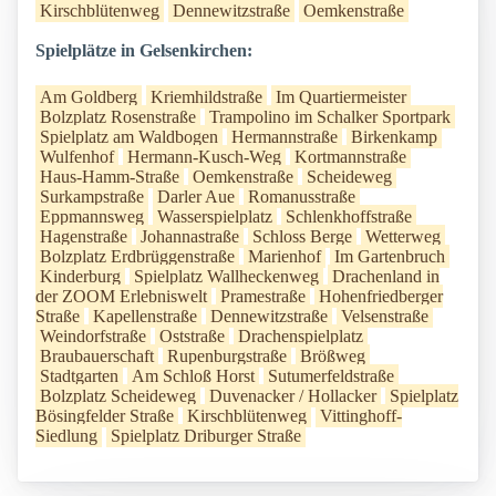
Kirschblütenweg
Dennewitzstraße
Oemkenstraße
Spielplätze in Gelsenkirchen:
Am Goldberg
Kriemhildstraße
Im Quartiermeister
Bolzplatz Rosenstraße
Trampolino im Schalker Sportpark
Spielplatz am Waldbogen
Hermannstraße
Birkenkamp
Wulfenhof
Hermann-Kusch-Weg
Kortmannstraße
Haus-Hamm-Straße
Oemkenstraße
Scheideweg
Surkampstraße
Darler Aue
Romanusstraße
Eppmannsweg
Wasserspielplatz
Schlenkhoffstraße
Hagenstraße
Johannastraße
Schloss Berge
Wetterweg
Bolzplatz Erdbrüggenstraße
Marienhof
Im Gartenbruch
Kinderburg
Spielplatz Wallheckenweg
Drachenland in
der ZOOM Erlebniswelt
Pramestraße
Hohenfriedberger
Straße
Kapellenstraße
Dennewitzstraße
Velsenstraße
Weindorfstraße
Oststraße
Drachenspielplatz
Braubauerschaft
Rupenburgstraße
Brößweg
Stadtgarten
Am Schloß Horst
Sutumerfeldstraße
Bolzplatz Scheideweg
Duvenacker / Hollacker
Spielplatz
Bösingfelder Straße
Kirschblütenweg
Vittinghoff-
Siedlung
Spielplatz Driburger Straße