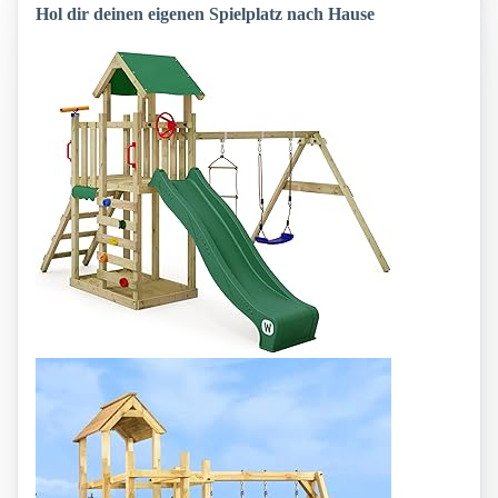
Hol dir deinen eigenen Spielplatz nach Hause