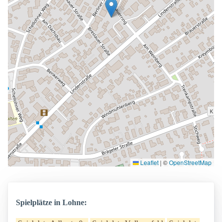
Leaflet
|
©
OpenStreetMap
Spielplätze in Lohne: