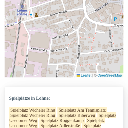
Leaflet
|
©
OpenStreetMap
Spielplätze in Lohne:
Spielplatz Wicheler Ring
Spielplatz Am Tennisplatz
Spielplatz Wicheler Ring
Spielplatz Biberweg
Spielplatz
Usedomer Weg
Spielplatz Roggenkamp
Spielplatz
Usedomer Weg
Spielplatz Adlerstraße
Spielplatz