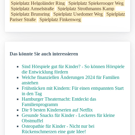
Spielplatz Helgoländer Ring
Spielplatz Spiekerooger Weg
Spielplatz Amselstraße
Spielplatz Strothmanns Kamp
Spielplatz Brunsring
Spielplatz Usedomer Weg
Spielplatz
Pariser Straße
Spielplatz Finkenweg
Das könnte Sie auch interessieren
Sind Hörspiele gut für Kinder? - So können Hörspiele
die Entwicklung fördern
Welche finanziellen Änderungen 2024 für Familien
anstehen
Frühstücken mit Kindern: Für einen entspannten Start
in den Tag
Hamburger Theaternacht: Entdeckt das
Familienprogramm
Die 9 besten Kinderserien auf Netflix
Gesunde Snacks für Kinder - Leckeres für kleine
Obstmuffel
Osteopathie für Kinder - Nicht nur bei
Rückenschmerzen eine gute Idee!