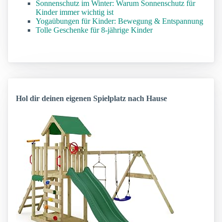
Sonnenschutz im Winter: Warum Sonnenschutz für
Kinder immer wichtig ist
Yogaübungen für Kinder: Bewegung & Entspannung
Tolle Geschenke für 8-jährige Kinder
Hol dir deinen eigenen Spielplatz nach Hause