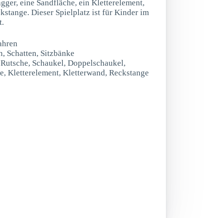
ger, eine Sandfläche, ein Kletterelement,
stange. Dieser Spielplatz ist für Kinder im
t.
ahren
n, Schatten, Sitzbänke
t Rutsche, Schaukel, Doppelschaukel,
e, Kletterelement, Kletterwand, Reckstange