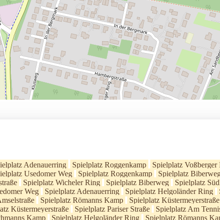
ielplatz Adenauerring
Spielplatz Roggenkamp
Spielplatz Voßberger
ielplatz Usedomer Weg
Spielplatz Roggenkamp
Spielplatz Biberwe
straße
Spielplatz Wicheler Ring
Spielplatz Biberweg
Spielplatz Sü
Usedomer Weg
Spielplatz Adenauerring
Spielplatz Helgoländer Ring
Amselstraße
Spielplatz Römanns Kamp
Spielplatz Küstermeyerstraße
latz Küstermeyerstraße
Spielplatz Pariser Straße
Spielplatz Am Tenni
rothmanns Kamp
Spielplatz Helgoländer Ring
Spielplatz Römanns K