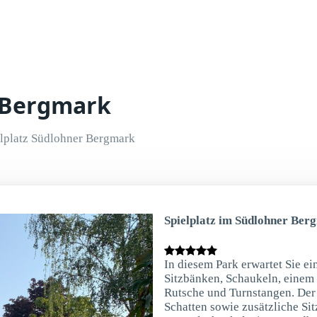
r Bergmark
lplatz Südlohner Bergmark
Spielplatz im Südlohner Ber
In diesem Park erwartet Sie e
Sitzbänken, Schaukeln, einem 
Rutsche und Turnstangen. Der 
Schatten sowie zusätzliche Si