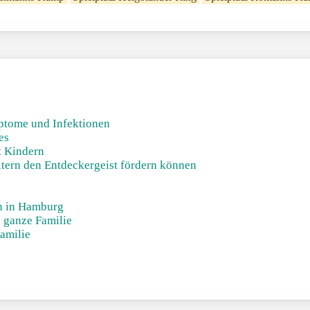
ptome und Infektionen
es
t Kindern
ltern den Entdeckergeist fördern können
n in Hamburg
e ganze Familie
Familie