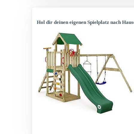
Hol dir deinen eigenen Spielplatz nach Haus