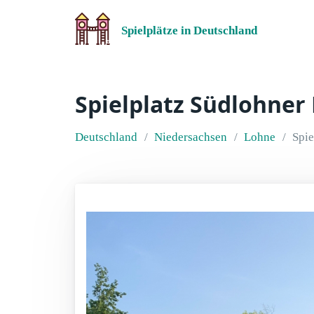
Spielplätze in Deutschland
Spielplatz Südlohne
Deutschland
Niedersachsen
Lohne
Spie