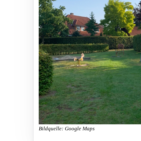
Bildquelle: Google Maps