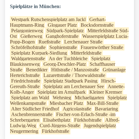
Spielplätze in München:
Westpark Rutschenspielplatz am Jackl
Gerhart-
Hauptmann-Ring
Glogauer Platz
Bocksdornstraße
Pelargonienweg
Südpark-Spielplatz
Mitterfeldstraße Süd-
Ost
Gießerweg
Ganghoferstraße
Wasserspielplatz Lucia-
Popp-Bogen
Rueßstraße
Lerchenauer Straße
Schröfelhofstraße
Sophienstraße
Frauenwörther Straße
Spielplatz Kurpark-Siedlung
Mitterfeldstraße
Waldgartenstraße
An der Tuchbleiche
Spielplatz
Blaukissenweg
Georg-Deschler-Platz
Schaffhauser
Straße
Benedikter
Hitlstraße / Manzostraße
Grünanlage
Herterichstraße
Lazarettstraße / Thorwaldstraße
Friedrichstraße
Spielplatz Stadtpark Pasing
Hirsch-
Gereuth-Straße
Spielplatz am Lerchenauer See
Annette-
Kolb-Anger
Spielplatz im Arnulfpark
Kleiner Kremser
Spielplatz am Wald
Wehrsteg
Michaeligarten
Spielplatz
Wellenkampstraße
Miesbacher Platz
Max-Bill-Straße
Alter Südlicher Friedhof
Agricolastraße
Bavariaring
Aschenbrennerstraße
Fischer-von-Erlach-Straße -im
Schrebergarten
Elisabethplatz
Fürkhofstraße
Alfred-
Ludwig-Weg
Curd-Jürgens-Straße
Jugendspielplatz
Neugermering
Fürkhofstraße