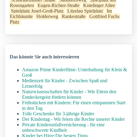
Rosengarten
Eugen-Richter-Straße
Knielinger Allee
Spielplatz Josef-Groß-Platz
Litzelau Spielplatz
Im
Eichbäumle
Holderweg
Rankestraße
Gottfried Fuchs
Platz
Das könnte Sie auch interessieren
Amazon Prime Kinderfilme: Unterhaltung für Klein &
Groß
Medienzeit für Kinder - Zwischen Spaß und
Lernerfolg
Naturwissenschaften für Kinder - Wie Eltern den
Entdeckergeist fördern können
Frühstücken mit Kindern: Für einen entspannten Start
in den Tag
Tolle Geschenke für 3-jährige Kinder
Der Kindertag - Wir feiern die Rechte unserer Kinder
Private Kinderunfallversicherung - für eine
unbeschwerte Kindheit
Kinder bei Hitze:Die besten Tipps