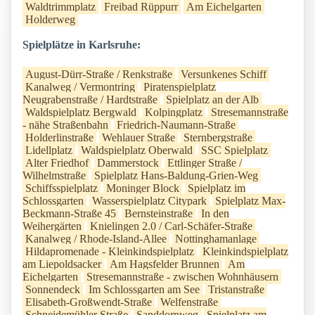
Waldtrimmplatz
Freibad Rüppurr
Am Eichelgarten
Holderweg
Spielplätze in Karlsruhe:
August-Dürr-Straße / Renkstraße
Versunkenes Schiff
Kanalweg / Vermontring
Piratenspielplatz
Neugrabenstraße / Hardtstraße
Spielplatz an der Alb
Waldspielplatz Bergwald
Kolpingplatz
Stresemannstraße
- nähe Straßenbahn
Friedrich-Naumann-Straße
Holderlinstraße
Wehlauer Straße
Sternbergstraße
Lidellplatz
Waldspielplatz Oberwald
SSC Spielplatz
Alter Friedhof
Dammerstock
Ettlinger Straße /
Wilhelmstraße
Spielplatz Hans-Baldung-Grien-Weg
Schiffsspielplatz
Moninger Block
Spielplatz im
Schlossgarten
Wasserspielplatz Citypark
Spielplatz Max-
Beckmann-Straße 45
Bernsteinstraße
In den
Weihergärten
Knielingen 2.0 / Carl-Schäfer-Straße
Kanalweg / Rhode-Island-Allee
Nottinghamanlage
Hildapromenade - Kleinkindspielplatz
Kleinkindspielplatz
am Liepoldsacker
Am Hagsfelder Brunnen
Am
Eichelgarten
Stresemannstraße - zwischen Wohnhäusern
Sonnendeck
Im Schlossgarten am See
Tristanstraße
Elisabeth-Großwendt-Straße
Welfenstraße
Schneidemühler Straße
Sanddornweg
Spielplatz am