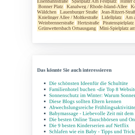
Eisenbahnstraße
Spielplatz Am Festplatz
Hinter 
Bonner Platz
Kanalweg / Rhode-Island-Allee
Ko
Wäldchen
Lauenburger Straße
Jean-Ritzert-Stra
Knielinger Allee / Moltkestraße
Lidellplatz
Am a
Weinbrennerstraße
Hertzstraße
Piratenspielplat
Grünwettersbach Ortsausgang
Mini-Spielplatz a
Das könnte Sie auch interessieren
Die schönsten Ideenfür die Schultüte
Familienhotel buchen -die Top 8 Websit
Sonnenschutz im Winter: Warum Sonnens
Diese Blogs sollten Eltern kennen
Abwechslungsreiche Frühlingsaktivität
Babymassage - Liebevolle Zeit mit dem
Die besten Online Tauschbörsen und On
Die 9 besten Kinderserien auf Netflix
Schlafen wie ein Baby - Tipps und Tric