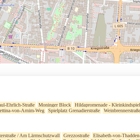
aul-Ehrlich-Straße
Moninger Block
Hildapromenade - Kleinkindspiel
ettina-von-Arnim-Weg
Spielplatz Grenadierstraße
Weinbrennerstraß
erstraße / Am Lärmschutzwall
Grezzostraße
Elisabeth-von-Thadden