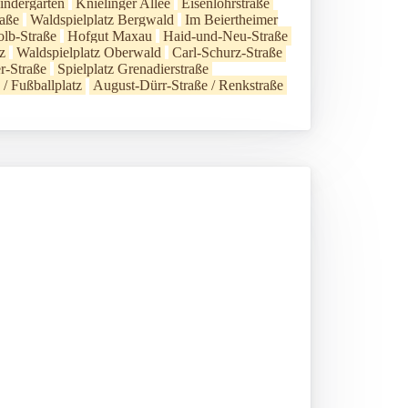
ndergarten
Knielinger Allee
Eisenlohrstraße
raße
Waldspielplatz Bergwald
Im Beiertheimer
lb-Straße
Hofgut Maxau
Haid-und-Neu-Straße
z
Waldspielplatz Oberwald
Carl-Schurz-Straße
r-Straße
Spielplatz Grenadierstraße
/ Fußballplatz
August-Dürr-Straße / Renkstraße