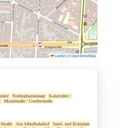
Leaflet
|
©
OpenStreetMap
platz
Nottinghamanlage
Kaiserallee /
e
Mondstraße / Goethestraße
-Straße
Am Albtalbahnhof
Spiel- und Bolzplatz