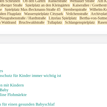
den Scheunen
Ob den Gärten
Rankestraße
Wehlauer Straße
Am Ki
lberger Straße
Spielplatz an den Kleingärten
Kaiserallee / Goethest
ße
Spielplatz Max-Beckmann-Straße 45
Sternbergstraße
Wilhelm-Ko
lten Flugplatz
Wasserspielplatz Citypark
Veilchenstraße
Archivplat
z Neugrabenstraße / Hardtstraße
Litzelau Spielplatz
Bertha-von-Suttne
m Waldrand
Bruchwaldstraße
Tullaplatz
Schlangenspielplatz
Rasen 
es
chutz für Kinder immer wichtig ist
en mit Kindern
 Baby
line Flohmärkte
ks für einen gesunden Babyschlaf