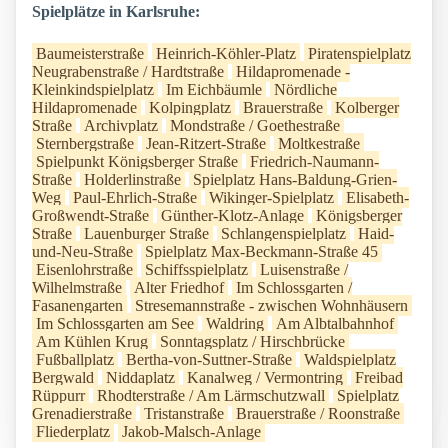
Spielplätze in Karlsruhe:
Baumeisterstraße
Heinrich-Köhler-Platz
Piratenspielplatz
Neugrabenstraße / Hardtstraße
Hildapromenade -
Kleinkindspielplatz
Im Eichbäumle
Nördliche
Hildapromenade
Kolpingplatz
Brauerstraße
Kolberger
Straße
Archivplatz
Mondstraße / Goethestraße
Sternbergstraße
Jean-Ritzert-Straße
Moltkestraße
Spielpunkt Königsberger Straße
Friedrich-Naumann-
Straße
Holderlinstraße
Spielplatz Hans-Baldung-Grien-
Weg
Paul-Ehrlich-Straße
Wikinger-Spielplatz
Elisabeth-
Großwendt-Straße
Günther-Klotz-Anlage
Königsberger
Straße
Lauenburger Straße
Schlangenspielplatz
Haid-
und-Neu-Straße
Spielplatz Max-Beckmann-Straße 45
Eisenlohrstraße
Schiffsspielplatz
Luisenstraße /
Wilhelmstraße
Alter Friedhof
Im Schlossgarten /
Fasanengarten
Stresemannstraße - zwischen Wohnhäusern
Im Schlossgarten am See
Waldring
Am Albtalbahnhof
Am Kühlen Krug
Sonntagsplatz / Hirschbrücke
Fußballplatz
Bertha-von-Suttner-Straße
Waldspielplatz
Bergwald
Niddaplatz
Kanalweg / Vermontring
Freibad
Rüppurr
Rhodterstraße / Am Lärmschutzwall
Spielplatz
Grenadierstraße
Tristanstraße
Brauerstraße / Roonstraße
Fliederplatz
Jakob-Malsch-Anlage