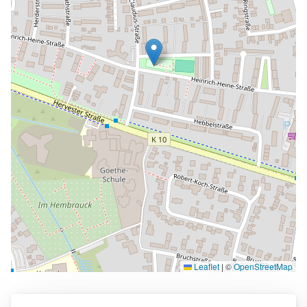
Leaflet
|
©
OpenStreetMap