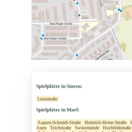
Spielplätze in Sinsen:
Lisztstraße
Spielplätze in Marl:
August-Schmidt-Straße
Heinrich-Heine-Straße
Auen
Teichstraße
Swinemünde
Hochfeldstraße