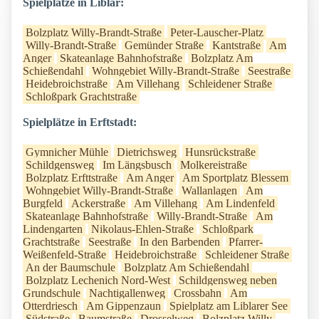
Spielplätze in Liblar:
Bolzplatz Willy-Brandt-Straße
Peter-Lauscher-Platz
Willy-Brandt-Straße
Gemünder Straße
Kantstraße
Am
Anger
Skateanlage Bahnhofstraße
Bolzplatz Am
Schießendahl
Wohngebiet Willy-Brandt-Straße
Seestraße
Heidebroichstraße
Am Villehang
Schleidener Straße
Schloßpark Grachtstraße
Spielplätze in Erftstadt:
Gymnicher Mühle
Dietrichsweg
Hunsrückstraße
Schildgensweg
Im Längsbusch
Molkereistraße
Bolzplatz Erfttstraße
Am Anger
Am Sportplatz Blessem
Wohngebiet Willy-Brandt-Straße
Wallanlagen
Am
Burgfeld
Ackerstraße
Am Villehang
Am Lindenfeld
Skateanlage Bahnhofstraße
Willy-Brandt-Straße
Am
Lindengarten
Nikolaus-Ehlen-Straße
Schloßpark
Grachtstraße
Seestraße
In den Barbenden
Pfarrer-
Weißenfeld-Straße
Heidebroichstraße
Schleidener Straße
An der Baumschule
Bolzplatz Am Schießendahl
Bolzplatz Lechenich Nord-West
Schildgensweg neben
Grundschule
Nachtigallenweg
Crossbahn
Am
Otterdriesch
Am Gippenzaun
Spielplatz am Liblarer See
Südstraße
Baumstraße
Drosselweg
Bolzplatz Willy-