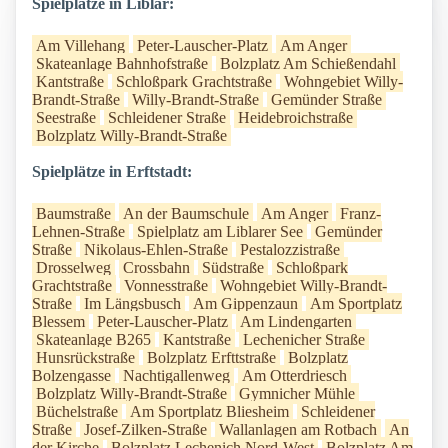
Spielplätze in Liblar:
Am Villehang
Peter-Lauscher-Platz
Am Anger
Skateanlage Bahnhofstraße
Bolzplatz Am Schießendahl
Kantstraße
Schloßpark Grachtstraße
Wohngebiet Willy-
Brandt-Straße
Willy-Brandt-Straße
Gemünder Straße
Seestraße
Schleidener Straße
Heidebroichstraße
Bolzplatz Willy-Brandt-Straße
Spielplätze in Erftstadt:
Baumstraße
An der Baumschule
Am Anger
Franz-
Lehnen-Straße
Spielplatz am Liblarer See
Gemünder
Straße
Nikolaus-Ehlen-Straße
Pestalozzistraße
Drosselweg
Crossbahn
Südstraße
Schloßpark
Grachtstraße
Vonnesstraße
Wohngebiet Willy-Brandt-
Straße
Im Längsbusch
Am Gippenzaun
Am Sportplatz
Blessem
Peter-Lauscher-Platz
Am Lindengarten
Skateanlage B265
Kantstraße
Lechenicher Straße
Hunsrückstraße
Bolzplatz Erfttstraße
Bolzplatz
Bolzengasse
Nachtigallenweg
Am Otterdriesch
Bolzplatz Willy-Brandt-Straße
Gymnicher Mühle
Büchelstraße
Am Sportplatz Bliesheim
Schleidener
Straße
Josef-Zilken-Straße
Wallanlagen am Rotbach
An
der Kirche
Bolzplatz Lechenich Nord-West
Bolzplatz Am