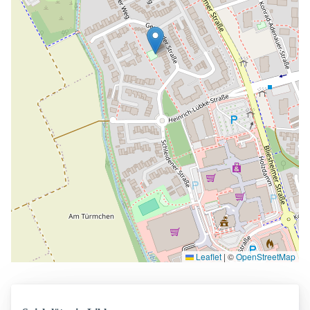
Leaflet
|
©
OpenStreetMap