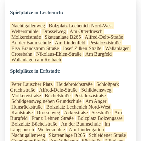
Spielplätze in Lechenich:
Nachtigallenweg
Bolzplatz Lechenich Nord-West
Weltersmühle
Drosselweg
Am Otterdriesch
Molkereistraße
Skateanlage B265
Alfred-Delp-Straße
An der Baumschule
Am Lindenfeld
Pestalozzistraße
Elsa-Brändström-Straße
Josef-Zilken-Straße
Wallanlagen
Crossbahn
Nikolaus-Ehlen-Straße
Am Burgfeld
Wallanlagen am Rotbach
Spielplätze in Erftstadt:
Peter-Lauscher-Platz
Heidebroichstraße
Schloßpark
Grachtstraße
Alfred-Delp-Straße
Schildgensweg
Molkereistraße
Büchelstraße
Pestalozzistraße
Schildgensweg neben Grundschule
Am Anger
Hunsrückstraße
Bolzplatz Lechenich Nord-West
Kantstraße
Drosselweg
Ackerstraße
Seestraße
Am
Burgfeld
Franz-Lehnen-Straße
Bolzplatz Bolzengasse
Bolzplatz Büchelstraße
An der Baumschule
Im
Längsbusch
Weltersmühle
Am Lindengarten
Nachtigallenweg
Skateanlage B265
Schleidener Straße
Gemünder Straße
Am Villehang
Südstraße
Nikolaus-