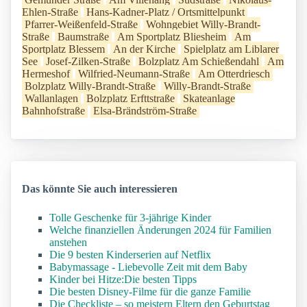
Ehlen-Straße
Hans-Kadner-Platz / Ortsmittelpunkt
Pfarrer-Weißenfeld-Straße
Wohngebiet Willy-Brandt-
Straße
Baumstraße
Am Sportplatz Bliesheim
Am
Sportplatz Blessem
An der Kirche
Spielplatz am Liblarer
See
Josef-Zilken-Straße
Bolzplatz Am Schießendahl
Am
Hermeshof
Wilfried-Neumann-Straße
Am Otterdriesch
Bolzplatz Willy-Brandt-Straße
Willy-Brandt-Straße
Wallanlagen
Bolzplatz Erfttstraße
Skateanlage
Bahnhofstraße
Elsa-Brändström-Straße
Das könnte Sie auch interessieren
Tolle Geschenke für 3-jährige Kinder
Welche finanziellen Änderungen 2024 für Familien
anstehen
Die 9 besten Kinderserien auf Netflix
Babymassage - Liebevolle Zeit mit dem Baby
Kinder bei Hitze:Die besten Tipps
Die besten Disney-Filme für die ganze Familie
Die Checkliste – so meistern Eltern den Geburtstag