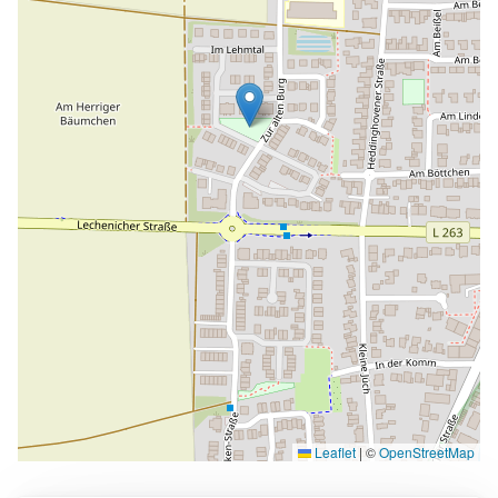
Leaflet
|
©
OpenStreetMap