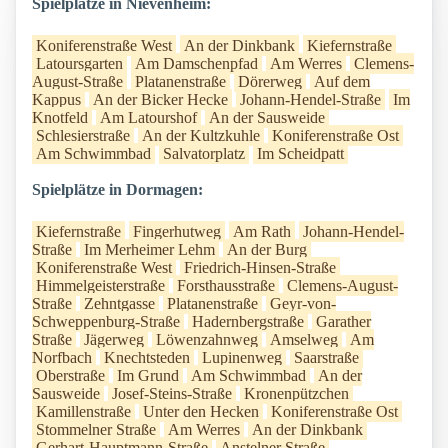
Spielplätze in Nievenheim:
Koniferenstraße West
An der Dinkbank
Kiefernstraße
Latoursgarten
Am Damschenpfad
Am Werres
Clemens-
August-Straße
Platanenstraße
Dörerweg
Auf dem
Kappus
An der Bicker Hecke
Johann-Hendel-Straße
Im
Knotfeld
Am Latourshof
An der Sausweide
Schlesierstraße
An der Kultzkuhle
Koniferenstraße Ost
Am Schwimmbad
Salvatorplatz
Im Scheidpatt
Spielplätze in Dormagen:
Kiefernstraße
Fingerhutweg
Am Rath
Johann-Hendel-
Straße
Im Merheimer Lehm
An der Burg
Koniferenstraße West
Friedrich-Hinsen-Straße
Himmelgeisterstraße
Forsthausstraße
Clemens-August-
Straße
Zehntgasse
Platanenstraße
Geyr-von-
Schweppenburg-Straße
Hadernbergstraße
Garather
Straße
Jägerweg
Löwenzahnweg
Amselweg
Am
Norfbach
Knechtsteden
Lupinenweg
Saarstraße
Oberstraße
Im Grund
Am Schwimmbad
An der
Sausweide
Josef-Steins-Straße
Kronenpützchen
Kamillenstraße
Unter den Hecken
Koniferenstraße Ost
Stommelner Straße
Am Werres
An der Dinkbank
Gerhart-Hauptmann-Straße
Anstelner Straße