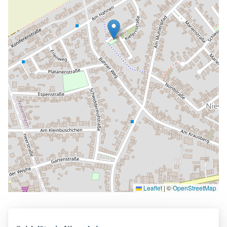
Leaflet
|
©
OpenStreetMap