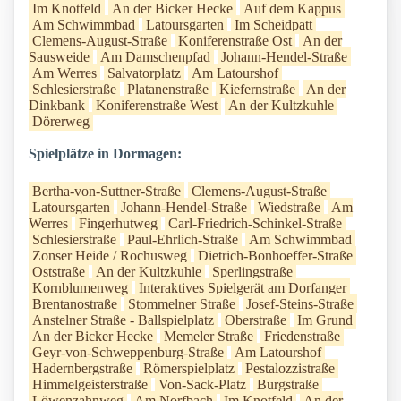
Im Knotfeld
An der Bicker Hecke
Auf dem Kappus
Am Schwimmbad
Latoursgarten
Im Scheidpatt
Clemens-August-Straße
Koniferenstraße Ost
An der
Sausweide
Am Damschenpfad
Johann-Hendel-Straße
Am Werres
Salvatorplatz
Am Latourshof
Schlesierstraße
Platanenstraße
Kiefernstraße
An der
Dinkbank
Koniferenstraße West
An der Kultzkuhle
Dörerweg
Spielplätze in Dormagen:
Bertha-von-Suttner-Straße
Clemens-August-Straße
Latoursgarten
Johann-Hendel-Straße
Wiedstraße
Am
Werres
Fingerhutweg
Carl-Friedrich-Schinkel-Straße
Schlesierstraße
Paul-Ehrlich-Straße
Am Schwimmbad
Zonser Heide / Rochusweg
Dietrich-Bonhoeffer-Straße
Oststraße
An der Kultzkuhle
Sperlingstraße
Kornblumenweg
Interaktives Spielgerät am Dorfanger
Brentanostraße
Stommelner Straße
Josef-Steins-Straße
Anstelner Straße - Ballspielplatz
Oberstraße
Im Grund
An der Bicker Hecke
Memeler Straße
Friedenstraße
Geyr-von-Schweppenburg-Straße
Am Latourshof
Hadernbergstraße
Römerspielplatz
Pestalozzistraße
Himmelgeisterstraße
Von-Sack-Platz
Burgstraße
Löwenzahnweg
Am Norfbach
Im Knotfeld
An der