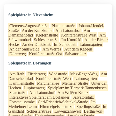
Spielplätze in Nievenheim:
Clemens-August-Straße
Platanenstraße
Johann-Hendel-
Straße
An der Kultzkuhle
Am Latourshof
Am
Damschenpfad
Kiefernstraße
Koniferenstraße West
Am
Schwimmbad
Schlesierstraße
Im Knotfeld
An der Bicker
Hecke
An der Dinkbank
Im Scheidpatt
Latoursgarten
An der Sausweide
Am Werres
Auf dem Kappus
Dörerweg
Koniferenstraße Ost
Salvatorplatz
Spielplätze in Dormagen:
Am Rath
Fliederweg
Wiedstraße
Max-Reger-Weg
Am
Damschenpfad
Koniferenstraße West
Latoursgarten
Kamillenstraße
Märchenallee
Memeler Straße
Unter den
Hecken
Lupinenweg
Spielplatz im Tierpark Tannenbusch
Saarstraße
Am Latourshof
Am Weißen Kreuz
Interaktives Spielgerät am Dorfanger
Salvatorplatz
Forsthausstraße
Carl-Friedrich-Schinkel-Straße
Im
Merheimer Lehm
Himmelgeisterstraße
Sperlingstraße
Im
Gansdahl
Schlesierstraße
Löwenzahnweg
Bertha-von-
Suttner-Straße
Hadernbergstraße
Anstelner Straße