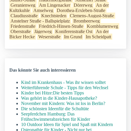
Geranienweg
Am Lingenacker
Dörerweg
An der
Kultzkuhle
Amselweg
Dorothea-Erxleben-Straße
Claudiusstraße
Knechtsteden
Clemens-August-Straße
Anstelner Straße - Ballspielplatz
Brombeerweg
Friedenstraße
Friedrich-Hinsen-Straße
Kornblumenweg
Oberstraße
Jägerweg
Koniferenstraße Ost
An der
Bicker Hecke
Weserstraße
Im Grund
Im Scheidpatt
Das könnte Sie auch interessieren
Kind im Krankenhaus - Was ihr wissen solltet
Weiterführende Schule - Tipps für den Wechsel
Kinder bei Hitze:Die besten Tipps
Was gehört in die Kinder-Hausapotheke?
November mit Kindern: Was ist los in Berlin?
Die schönsten Ideenfür die Schultüte
Seepferdchen Hamburg: Das
Frühschwimmerabzeichen für Kinder
10 Outdoor Ideen für Spiel und Spaß mit Kindern
Osteopathie für Kinder - Nicht nur bei