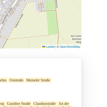
Leaflet
|
©
OpenStreetMap
Lehm
Oststraße
Memeler Straße
weg
Garather Straße
Claudiusstraße
An der