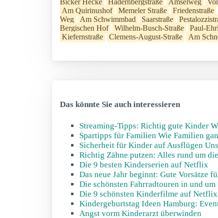
Bicker Hecke
Hadernbergstraße
Amselweg
Von
Am Quirinushof
Memeler Straße
Friedenstraße
Weg
Am Schwimmbad
Saarstraße
Pestalozzist
Bergischen Hof
Wilhelm-Busch-Straße
Paul-Ehr
Kiefernstraße
Clemens-August-Straße
Am Schn
Das könnte Sie auch interessieren
Streaming-Tipps: Richtig gute Kinder W
Spartipps für Familien Wie Familien gan
Sicherheit für Kinder auf Ausflügen Un
Richtig Zähne putzen: Alles rund um d
Die 9 besten Kinderserien auf Netflix
Das neue Jahr beginnt: Gute Vorsätze fü
Die schönsten Fahrradtouren in und um
Die 9 schönsten Kinderfilme auf Netflix
Kindergeburtstag Ideen Hamburg: Event
Angst vorm Kinderarzt überwinden