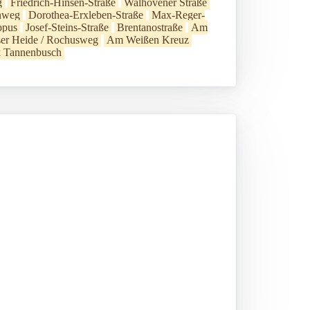
g
Friedrich-Hinsen-Straße
Walhovener Straße
nweg
Dorothea-Erxleben-Straße
Max-Reger-
ppus
Josef-Steins-Straße
Brentanostraße
Am
er Heide / Rochusweg
Am Weißen Kreuz
rk Tannenbusch