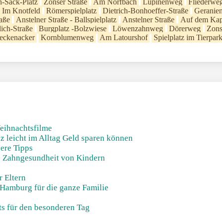
-Sack-Platz
Zonser Straße
Am Norfbach
Lupinenweg
Fliederwe
Im Knotfeld
Römerspielplatz
Dietrich-Bonhoeffer-Straße
Geranie
raße
Anstelner Straße - Ballspielplatz
Anstelner Straße
Auf dem Ka
lich-Straße
Burgplatz -Bolzwiese
Löwenzahnweg
Dörerweg
Zons
eckenacker
Kornblumenweg
Am Latourshof
Spielplatz im Tierpa
eihnachtsfilme
z leicht im Alltag Geld sparen können
sere Tipps
ie Zahngesundheit von Kindern
r Eltern
 Hamburg für die ganze Familie
s für den besonderen Tag