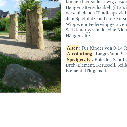
können hier sicher ewig ausgi
Hängemattenschaukel gilt als 
verschiedenen Handicaps viel
dem Spielplatz sind eine Rutsc
Wippe, ein Federwippgerät, ei
Seilkletterpyramide, eine Kle
Hängematte.
Alter
: Für Kinder von 0-14 J
Ausstattung
: Eingezäunt, Sc
Spielgeräte
: Rutsche, Sandfl
Dreh-Element, Karussell, Seil
Element, Hängematte