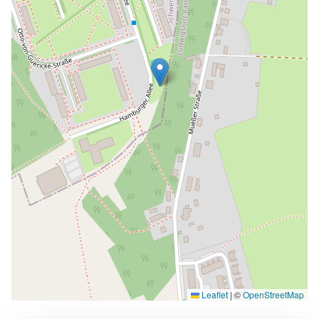
Leaflet
|
©
OpenStreetMap