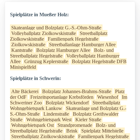
Spielplätze in Mueßer Holz:
Skateanlage und Bolzplatz G.-S.-Ohm-Straße
Volleyballplatz Ziolkowskistraße
Streetballplatz
Ziolkowskistraße
Familienpark Hegelstraße
Ziolkowskistraße
Streetballanlage Hamburger Allee
Kantstraße
Bolzplatz Hamburger Allee
Bolz- und
Streetballplatz Hegelstraße
Volleyballplatz Hamburger
Allee
Grünzug Keplerstraße
Bolzplatz Hegelstraße DFB
Minispielfeld
Spielplätze in Schwerin:
Alte Bäckerei
Bolzplatz Johannes-Brahms-Straße
Platz
der OdF
Freizeitsportanlage Krebsförden
Wiesenhof
Im
Schweriner Zoo
Bolzplatz Wickendorf
Streetballplatz
Wohngebietspark Lankow
Skateanlage und Bolzplatz G.-
S.-Ohm-Straße
Lindenstraße
Bolzplatz Greifswalder
Straße
Wohngebietspark West
Kieler Straße
Wohngebietspark Ost
Strandpromenade
Bolz- und
Streetballplatz Hegelstraße
Brink
Spielplatz Mittelstelle
Streetballplatz Ziolkowskistraße
Familienpark Hegelstraße