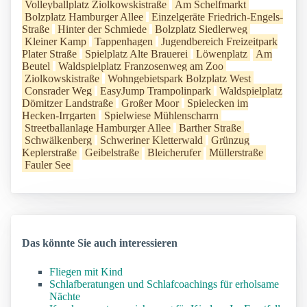
Volleyballplatz Ziolkowskistraße
Am Schelfmarkt
Bolzplatz Hamburger Allee
Einzelgeräte Friedrich-Engels-
Straße
Hinter der Schmiede
Bolzplatz Siedlerweg
Kleiner Kamp
Tappenhagen
Jugendbereich Freizeitpark
Plater Straße
Spielplatz Alte Brauerei
Löwenplatz
Am
Beutel
Waldspielplatz Franzosenweg am Zoo
Ziolkowskistraße
Wohngebietspark Bolzplatz West
Consrader Weg
EasyJump Trampolinpark
Waldspielplatz
Dömitzer Landstraße
Großer Moor
Spielecken im
Hecken-Irrgarten
Spielwiese Mühlenscharrn
Streetballanlage Hamburger Allee
Barther Straße
Schwälkenberg
Schweriner Kletterwald
Grünzug
Keplerstraße
Geibelstraße
Bleicherufer
Müllerstraße
Fauler See
Das könnte Sie auch interessieren
Fliegen mit Kind
Schlafberatungen und Schlafcoachings für erholsame
Nächte