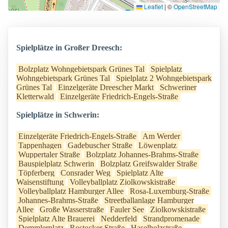
Leaflet
|
©
OpenStreetMap
Spielplätze in Großer Dreesch:
Bolzplatz Wohngebietspark Grünes Tal
Spielplatz
Wohngebietspark Grünes Tal
Spielplatz 2 Wohngebietspark
Grünes Tal
Einzelgeräte Dreescher Markt
Schweriner
Kletterwald
Einzelgeräte Friedrich-Engels-Straße
Spielplätze in Schwerin:
Einzelgeräte Friedrich-Engels-Straße
Am Werder
Tappenhagen
Gadebuscher Straße
Löwenplatz
Wuppertaler Straße
Bolzplatz Johannes-Brahms-Straße
Bauspielplatz Schwerin
Bolzplatz Greifswalder Straße
Töpferberg
Consrader Weg
Spielplatz Alte
Waisenstiftung
Volleyballplatz Ziolkowskistraße
Volleyballplatz Hamburger Allee
Rosa-Luxemburg-Straße
Johannes-Brahms-Straße
Streetballanlage Hamburger
Allee
Große Wasserstraße
Fauler See
Ziolkowskistraße
Spielplatz Alte Brauerei
Nedderfeld
Strandpromenade
Demmlerplatz
Rostocker Straße
Haselholzstraße