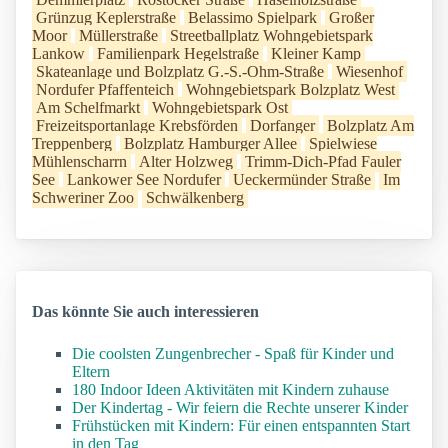
Grünzug Keplerstraße
Belassimo Spielpark
Großer
Moor
Müllerstraße
Streetballplatz Wohngebietspark
Lankow
Familienpark Hegelstraße
Kleiner Kamp
Skateanlage und Bolzplatz G.-S.-Ohm-Straße
Wiesenhof
Nordufer Pfaffenteich
Wohngebietspark Bolzplatz West
Am Schelfmarkt
Wohngebietspark Ost
Freizeitsportanlage Krebsförden
Dorfanger
Bolzplatz Am
Treppenberg
Bolzplatz Hamburger Allee
Spielwiese
Mühlenscharrn
Alter Holzweg
Trimm-Dich-Pfad Fauler
See
Lankower See Nordufer
Ueckermünder Straße
Im
Schweriner Zoo
Schwälkenberg
Das könnte Sie auch interessieren
Die coolsten Zungenbrecher - Spaß für Kinder und
Eltern
180 Indoor Ideen Aktivitäten mit Kindern zuhause
Der Kindertag - Wir feiern die Rechte unserer Kinder
Frühstücken mit Kindern: Für einen entspannten Start
in den Tag