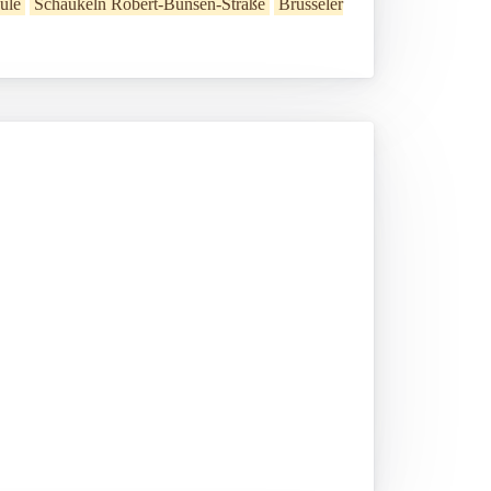
ule
Schaukeln Robert-Bunsen-Straße
Brüsseler