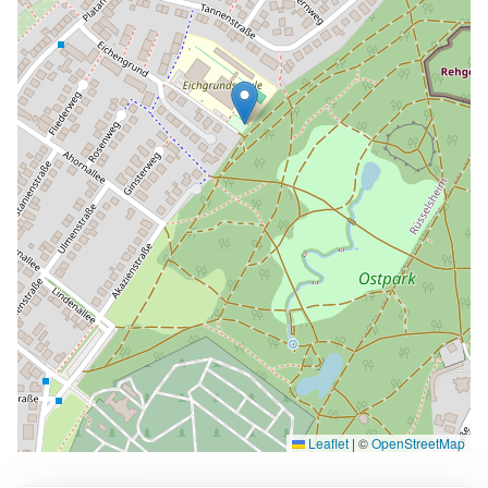
Leaflet
|
©
OpenStreetMap