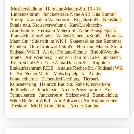
Musikersiedlung
Hermann-Matern-Str. 10 - 14
Lindenzentrum
Junckerstraße Nähe ASB-Kita Bummi
Sportplatz am alten Wasserturm
Regattastraße
Neustäder
Straße ggü. Kreiseverwaltung
Karl-Liebknecht-
Grundschule
Hermann-Matern-Str. Nähe Bauspielplatz
Franz-Mehring-Straße
Walter-Rathenau-Straße
Thomas-
Mann-Str. / Südstadt im WK I
Skatepark an den Ruppiner
Kliniken
Otto-Grotewohl-Straße
Hermann-Matern-Str. in
Südstadt WK II
An der Fontane-Schule
Rudolf-Wendt-
Straße
Am Weinberg
Heinrich-Rau-Str. Ecke Junckerstr.
Erich-Schulz-Str. Ecke Anna-Hausen-Str.
Ruppiner
Einkaufszentrum REIZ
August-Fischer-Str. / Südstadt WK
II
Am Neuen Markt - Matschspielplatz
An der
Fontanetherme
Eichendorffsiedlung
Tierpark
Kunsterspring
Heinrich-Rau-Str. Nähe Kreisverkehr
Krümelkiste
Junckerstr.
An der Prinzenpforte
Am
Tempelgarten
Junckerburg
Stelzenwald
Bauspielplatz
Wilde Blüte im WKII
Am Bollwerk / Am Ruppiner See
Treskow
MGH Krümelkiste
An der Kantine