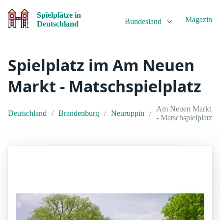
Spielplätze in
Magazin
Bundesland
Deutschland
Spielplatz im Am Neuen
Markt - Matschspielplatz
Am Neuen Markt
Deutschland
Brandenburg
Neuruppin
- Matschspielplatz