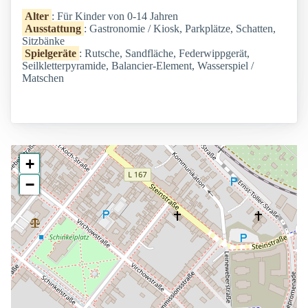
Alter
: Für Kinder von 0-14 Jahren
Ausstattung
: Gastronomie / Kiosk, Parkplätze, Schatten,
Sitzbänke
Spielgeräte
: Rutsche, Sandfläche, Federwippgerät,
Seilkletterpyramide, Balancier-Element, Wasserspiel /
Matschen
+
−