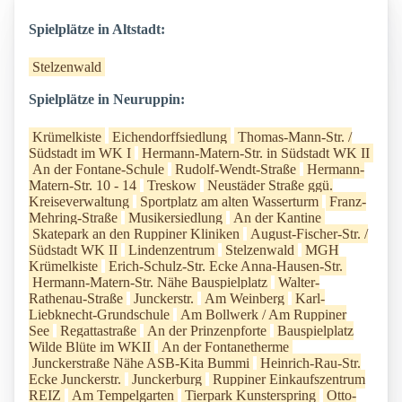
Spielplätze in Altstadt:
Stelzenwald
Spielplätze in Neuruppin:
Krümelkiste
Eichendorffsiedlung
Thomas-Mann-Str. /
Südstadt im WK I
Hermann-Matern-Str. in Südstadt WK II
An der Fontane-Schule
Rudolf-Wendt-Straße
Hermann-
Matern-Str. 10 - 14
Treskow
Neustäder Straße ggü.
Kreiseverwaltung
Sportplatz am alten Wasserturm
Franz-
Mehring-Straße
Musikersiedlung
An der Kantine
Skatepark an den Ruppiner Kliniken
August-Fischer-Str. /
Südstadt WK II
Lindenzentrum
Stelzenwald
MGH
Krümelkiste
Erich-Schulz-Str. Ecke Anna-Hausen-Str.
Hermann-Matern-Str. Nähe Bauspielplatz
Walter-
Rathenau-Straße
Junckerstr.
Am Weinberg
Karl-
Liebknecht-Grundschule
Am Bollwerk / Am Ruppiner
See
Regattastraße
An der Prinzenpforte
Bauspielplatz
Wilde Blüte im WKII
An der Fontanetherme
Junckerstraße Nähe ASB-Kita Bummi
Heinrich-Rau-Str.
Ecke Junckerstr.
Junckerburg
Ruppiner Einkaufszentrum
REIZ
Am Tempelgarten
Tierpark Kunsterspring
Otto-