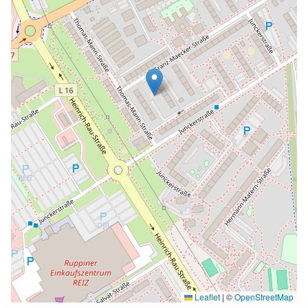
Leaflet
|
©
OpenStreetMap