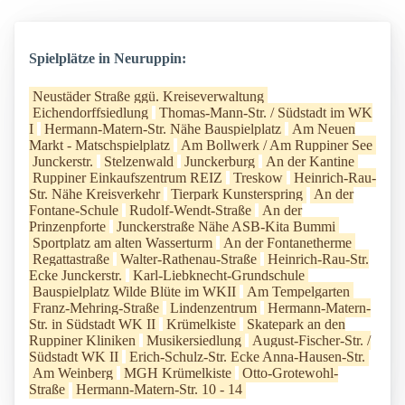
Spielplätze in Neuruppin:
Neustäder Straße ggü. Kreiseverwaltung
Eichendorffsiedlung
Thomas-Mann-Str. / Südstadt im WK
I
Hermann-Matern-Str. Nähe Bauspielplatz
Am Neuen
Markt - Matschspielplatz
Am Bollwerk / Am Ruppiner See
Junckerstr.
Stelzenwald
Junckerburg
An der Kantine
Ruppiner Einkaufszentrum REIZ
Treskow
Heinrich-Rau-
Str. Nähe Kreisverkehr
Tierpark Kunsterspring
An der
Fontane-Schule
Rudolf-Wendt-Straße
An der
Prinzenpforte
Junckerstraße Nähe ASB-Kita Bummi
Sportplatz am alten Wasserturm
An der Fontanetherme
Regattastraße
Walter-Rathenau-Straße
Heinrich-Rau-Str.
Ecke Junckerstr.
Karl-Liebknecht-Grundschule
Bauspielplatz Wilde Blüte im WKII
Am Tempelgarten
Franz-Mehring-Straße
Lindenzentrum
Hermann-Matern-
Str. in Südstadt WK II
Krümelkiste
Skatepark an den
Ruppiner Kliniken
Musikersiedlung
August-Fischer-Str. /
Südstadt WK II
Erich-Schulz-Str. Ecke Anna-Hausen-Str.
Am Weinberg
MGH Krümelkiste
Otto-Grotewohl-
Straße
Hermann-Matern-Str. 10 - 14