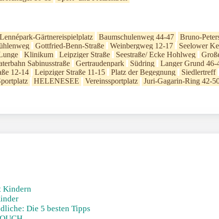
Lennépark-Gärtnereispielplatz
Baumschulenweg 44-47
Bruno-Peter
ühlenweg
Gottfried-Benn-Straße
Weinbergweg 12-17
Seelower Ke
Lunge
Klinikum
Leipziger Straße
Seestraße/ Ecke Hohlweg
Große
aterbahn Sabinusstraße
Gertraudenpark
Südring
Langer Grund 46-
aße 12-14
Leipziger Straße 11-15
Platz der Begegnung
Siedlertreff
portplatz
HELENESEE
Vereinssportplatz
Juri-Gagarin-Ring 42-5
t Kindern
Kinder
liche: Die 5 besten Tipps
 TOUCH