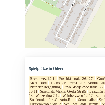
Spielplätze in Oder:
Beerenweg 12-14
Puschkinstraße 26a-27b
Groß
Markendorf
Thomas-Münzer-Hof 9
Kommunar
Platz der Begegnung
Pawel-Beljajew-Straße 5-7
10-11
Spielplatz Maxim-Gorki-Straße
Leipziger 
18
Winzerring 7-12
Weinbergweg 12-17
Baums
Spielpunkte Juri-Gagarin-Ring
Sonnenallee
See
Fürstenwalder Straße
Schulhof Sabinusstraße
Au