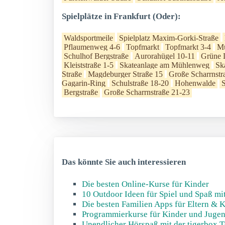
Spielplätze in Frankfurt (Oder):
Waldsportmeile
Spielplatz Maxim-Gorki-Straße
Pflaumenweg 4-6
Topfmarkt
Topfmarkt 3-4
M
Schulhof Bergstraße
Aurorahügel 10-11
Grüne 
Kleiststraße 1-5
Skateanlage am Mühlenweg
Sk
Straße
Magdeburger Straße 15
Große Scharrnstr
Gagarin-Ring
Schulstraße 18-20
Hohenwalde
S
Bergstraße
Große Scharrnstraße 21-23
Das könnte Sie auch interessieren
Die besten Online-Kurse für Kinder
10 Outdoor Ideen für Spiel und Spaß mi
Die besten Familien Apps für Eltern & 
Programmierkurse für Kinder und Jugend
Unendlicher Hörspaß mit der tigerbox