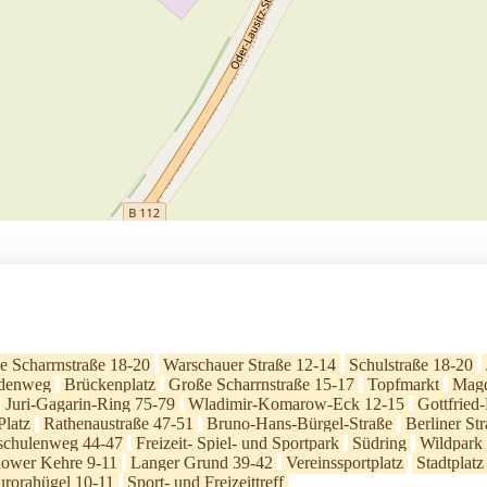
e Scharrnstraße 18-20
Warschauer Straße 12-14
Schulstraße 18-20
denweg
Brückenplatz
Große Scharrnstraße 15-17
Topfmarkt
Magd
Juri-Gagarin-Ring 75-79
Wladimir-Komarow-Eck 12-15
Gottfried
Platz
Rathenaustraße 47-51
Bruno-Hans-Bürgel-Straße
Berliner St
chulenweg 44-47
Freizeit- Spiel- und Sportpark
Südring
Wildpark
lower Kehre 9-11
Langer Grund 39-42
Vereinssportplatz
Stadtplatz
rorahügel 10-11
Sport- und Freizeittreff