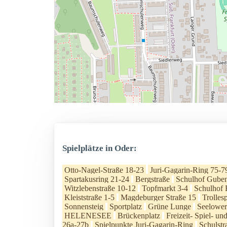
Spielplätze in Oder:
Otto-Nagel-Straße 18-23
Juri-Gagarin-Ring 75-7
Spartakusring 21-24
Bergstraße
Schulhof Guben
Witzlebenstraße 10-12
Topfmarkt 3-4
Schulhof 
Kleiststraße 1-5
Magdeburger Straße 15
Trollesp
Sonnensteig
Sportplatz
Grüne Lunge
Seelower
HELENESEE
Brückenplatz
Freizeit- Spiel- un
26a-27b
Spielpunkte Juri-Gagarin-Ring
Schulstr