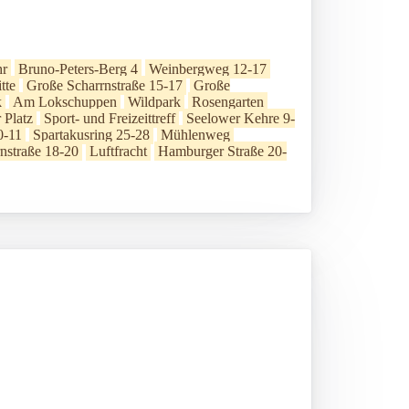
hr
Bruno-Peters-Berg 4
Weinbergweg 12-17
tte
Große Scharrnstraße 15-17
Große
k
Am Lokschuppen
Wildpark
Rosengarten
 Platz
Sport- und Freizeittreff
Seelower Kehre 9-
0-11
Spartakusring 25-28
Mühlenweg
nstraße 18-20
Luftfracht
Hamburger Straße 20-