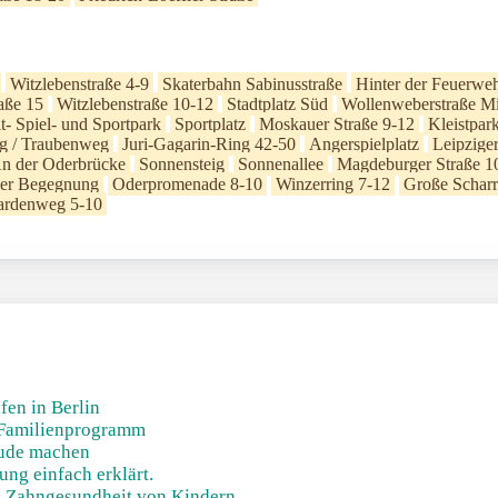
Witzlebenstraße 4-9
Skaterbahn Sabinusstraße
Hinter der Feuerwe
aße 15
Witzlebenstraße 10-12
Stadtplatz Süd
Wollenweberstraße Mi
it- Spiel- und Sportpark
Sportplatz
Moskauer Straße 9-12
Kleistpar
g / Traubenweg
Juri-Gagarin-Ring 42-50
Angerspielplatz
Leipziger
n der Oderbrücke
Sonnensteig
Sonnenallee
Magdeburger Straße 1
der Begegnung
Oderpromenade 8-10
Winzerring 7-12
Große Scharr
rdenweg 5-10
fen in Berlin
 Familienprogramm
eude machen
ung einfach erklärt.
ie Zahngesundheit von Kindern