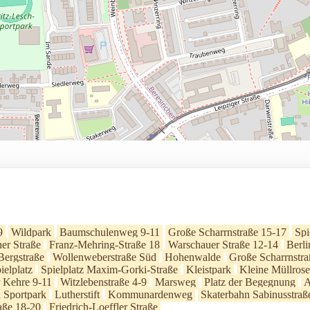
9
Wildpark
Baumschulenweg 9-11
Große Scharrnstraße 15-17
Spi
er Straße
Franz-Mehring-Straße 18
Warschauer Straße 12-14
Berli
Bergstraße
Wollenweberstraße Süd
Hohenwalde
Große Scharrnstra
ielplatz
Spielplatz Maxim-Gorki-Straße
Kleistpark
Kleine Müllrose
 Kehre 9-11
Witzlebenstraße 4-9
Marsweg
Platz der Begegnung
A
d Sportpark
Lutherstift
Kommunardenweg
Skaterbahn Sabinusstraß
aße 18-20
Friedrich-Loeffler Straße