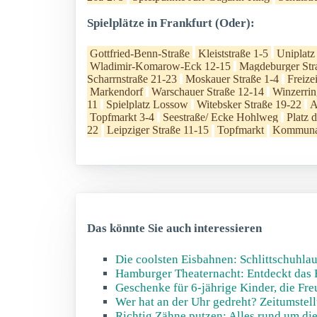
Spielplätze in Frankfurt (Oder):
Gottfried-Benn-Straße
Kleiststraße 1-5
Uniplatz
Wladimir-Komarow-Eck 12-15
Magdeburger Str
Scharrnstraße 21-23
Moskauer Straße 1-4
Freize
Markendorf
Warschauer Straße 12-14
Winzerrin
11
Spielplatz Lossow
Witebsker Straße 19-22
A
Topfmarkt 3-4
Seestraße/ Ecke Hohlweg
Platz 
22
Leipziger Straße 11-15
Topfmarkt
Kommuna
Das könnte Sie auch interessieren
Die coolsten Eisbahnen: Schlittschuhlau
Hamburger Theaternacht: Entdeckt das
Geschenke für 6-jährige Kinder, die Fr
Wer hat an der Uhr gedreht? Zeitumstell
Richtig Zähne putzen: Alles rund um d