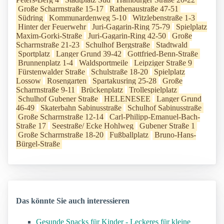
Große Scharrnstraße 15-17
Rathenaustraße 47-51
Südring
Kommunardenweg 5-10
Witzlebenstraße 1-3
Hinter der Feuerwehr
Juri-Gagarin-Ring 75-79
Spielplatz
Maxim-Gorki-Straße
Juri-Gagarin-Ring 42-50
Große
Scharrnstraße 21-23
Schulhof Bergstraße
Stadtwald
Sportplatz
Langer Grund 39-42
Gottfried-Benn-Straße
Brunnenplatz 1-4
Waldsportmeile
Leipziger Straße 9
Fürstenwalder Straße
Schulstraße 18-20
Spielplatz
Lossow
Rosengarten
Spartakusring 25-28
Große
Scharrnstraße 9-11
Brückenplatz
Trollespielplatz
Schulhof Gubener Straße
HELENESEE
Langer Grund
46-49
Skaterbahn Sabinusstraße
Schulhof Sabinusstraße
Große Scharrnstraße 12-14
Carl-Philipp-Emanuel-Bach-
Straße 17
Seestraße/ Ecke Hohlweg
Gubener Straße 1
Große Scharrnstraße 18-20
Fußballplatz
Bruno-Hans-
Bürgel-Straße
Das könnte Sie auch interessieren
Gesunde Snacks für Kinder - Leckeres für kleine