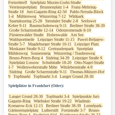
Freizeittreff
Spielplatz Maxim-Gorki-Straße
Vereinssportplatz
Brunnenplatz 1-4
Franz-Mehring-
Straße 18
Juri-Gagarin-Ring 42-50
Pablo-Neruda-Block
1-4
Mühlenweg
Winzerring 7-12
Wildpark
Spartakusring 25-28
Stendaler Straße 2-8
Seelower
Kehre 9-11
Baumschulenweg 9-11
Berliner Straße 38-39
Große Scharrnstraße 12-14
Oderpromenade 8-10
Fürstenwalder Straße
Hohenwalde
Am See
Waldsportmeile
Leipziger Straße 11-15
Pawel-Beljajew-
Straße 5-7
Magdeburger Straße 10-11
Leipziger Platz
Moskauer Straße 9-12
Gertraudenpark
Sportplatz
Mühlenweg
Sonnensteig
Winzerring / Traubenweg
Bruno-Peters-Berg 4
Südring 34-39
Leipziger Straße 9
Spielplatz Lossow
Schulstraße 18-20
Otto-Nagel-Straße
1-7
Wollenweberstraße Mitte
Witzlebenstraße 4-9
Südring
Große Scharrnstraße 9-11
Thomas-Münzer-Hof
9
Topfmarkt
Topfmarkt 3-4
Langer Grund 28-30
Spielplätze in Frankfurt (Oder):
Langer Grund 28-30
Topfmarkt 3-4
Spielpunkte Juri-
Gagarin-Ring
Witebsker Straße 19-22
Wladimir-
Komarow-Eck 12-15
Berliner Straße 38-39
Lennépark-
Gärtnereispielplatz
Lutherstift
Forststraße 3-7
Bruno-
Peters-Berg 4
Stadtplatz Süd
Hamburger Straße 20-22