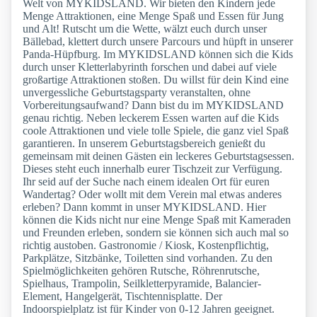
Welt von MYKIDSLAND. Wir bieten den Kindern jede
Menge Attraktionen, eine Menge Spaß und Essen für Jung
und Alt! Rutscht um die Wette, wälzt euch durch unser
Bällebad, klettert durch unsere Parcours und hüpft in unserer
Panda-Hüpfburg. Im MYKIDSLAND können sich die Kids
durch unser Kletterlabyrinth forschen und dabei auf viele
großartige Attraktionen stoßen. Du willst für dein Kind eine
unvergessliche Geburtstagsparty veranstalten, ohne
Vorbereitungsaufwand? Dann bist du im MYKIDSLAND
genau richtig. Neben leckerem Essen warten auf die Kids
coole Attraktionen und viele tolle Spiele, die ganz viel Spaß
garantieren. In unserem Geburtstagsbereich genießt du
gemeinsam mit deinen Gästen ein leckeres Geburtstagsessen.
Dieses steht euch innerhalb eurer Tischzeit zur Verfügung.
Ihr seid auf der Suche nach einem idealen Ort für euren
Wandertag? Oder wollt mit dem Verein mal etwas anderes
erleben? Dann kommt in unser MYKIDSLAND. Hier
können die Kids nicht nur eine Menge Spaß mit Kameraden
und Freunden erleben, sondern sie können sich auch mal so
richtig austoben. Gastronomie / Kiosk, Kostenpflichtig,
Parkplätze, Sitzbänke, Toiletten sind vorhanden. Zu den
Spielmöglichkeiten gehören Rutsche, Röhrenrutsche,
Spielhaus, Trampolin, Seilkletterpyramide, Balancier-
Element, Hangelgerät, Tischtennisplatte. Der
Indoorspielplatz ist für Kinder von 0-12 Jahren geeignet.