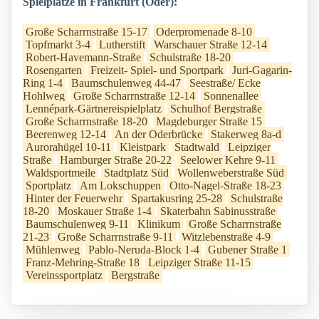
Spielplätze in Frankfurt (Oder):
Große Scharrnstraße 15-17
Oderpromenade 8-10
Topfmarkt 3-4
Lutherstift
Warschauer Straße 12-14
Robert-Havemann-Straße
Schulstraße 18-20
Rosengarten
Freizeit- Spiel- und Sportpark
Juri-Gagarin-
Ring 1-4
Baumschulenweg 44-47
Seestraße/ Ecke
Hohlweg
Große Scharrnstraße 12-14
Sonnenallee
Lennépark-Gärtnereispielplatz
Schulhof Bergstraße
Große Scharrnstraße 18-20
Magdeburger Straße 15
Beerenweg 12-14
An der Oderbrücke
Stakerweg 8a-d
Aurorahügel 10-11
Kleistpark
Stadtwald
Leipziger
Straße
Hamburger Straße 20-22
Seelower Kehre 9-11
Waldsportmeile
Stadtplatz Süd
Wollenweberstraße Süd
Sportplatz
Am Lokschuppen
Otto-Nagel-Straße 18-23
Hinter der Feuerwehr
Spartakusring 25-28
Schulstraße
18-20
Moskauer Straße 1-4
Skaterbahn Sabinusstraße
Baumschulenweg 9-11
Klinikum
Große Scharrnstraße
21-23
Große Scharrnstraße 9-11
Witzlebenstraße 4-9
Mühlenweg
Pablo-Neruda-Block 1-4
Gubener Straße 1
Franz-Mehring-Straße 18
Leipziger Straße 11-15
Vereinssportplatz
Bergstraße