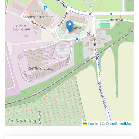
Leaflet
|
©
OpenStreetMap