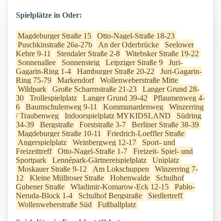
Spielplätze in Oder:
Magdeburger Straße 15
Otto-Nagel-Straße 18-23
Puschkinstraße 26a-27b
An der Oderbrücke
Seelower
Kehre 9-11
Stendaler Straße 2-8
Witebsker Straße 19-22
Sonnenallee
Sonnensteig
Leipziger Straße 9
Juri-
Gagarin-Ring 1-4
Hamburger Straße 20-22
Juri-Gagarin-
Ring 75-79
Markendorf
Wollenweberstraße Mitte
Wildpark
Große Scharrnstraße 21-23
Langer Grund 28-
30
Trollespielplatz
Langer Grund 39-42
Pflaumenweg 4-
6
Baumschulenweg 9-11
Kommunardenweg
Winzerring
/ Traubenweg
Indoorspielplatz MYKIDSLAND
Südring
34-39
Bergstraße
Forststraße 3-7
Berliner Straße 38-39
Magdeburger Straße 10-11
Friedrich-Loeffler Straße
Angerspielplatz
Weinbergweg 12-17
Sport- und
Freizeittreff
Otto-Nagel-Straße 1-7
Freizeit- Spiel- und
Sportpark
Lennépark-Gärtnereispielplatz
Uniplatz
Moskauer Straße 9-12
Am Lokschuppen
Winzerring 7-
12
Kleine Müllroser Straße
Hohenwalde
Schulhof
Gubener Straße
Wladimir-Komarow-Eck 12-15
Pablo-
Neruda-Block 1-4
Schulhof Bergstraße
Siedlertreff
Wollenweberstraße Süd
Fußballplatz