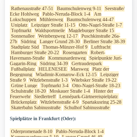
Rathenaustraße 47-51
Baumschulenweg 9-11
Seestraße/
Ecke Hohlweg
Pablo-Neruda-Block 1-4
Am
Lokschuppen
Mühlenweg
Baumschulenweg 44-47
Uniplatz
Leipziger Straße 11-15
Otto-Nagel-Straße 1-7
Topfmarkt
Waldsportmeile
Magdeburger Straße 15
Sonnenallee
Weinbergweg 12-17
Puschkinstraße 26a-
27b
Südring
Langer Grund 28-30
Berliner Straße 38-39
Stadtplatz Süd
Thomas-Münzer-Hof 9
Luftfracht
Hamburger Straße 20-22
Rosengarten
Robert-
Havemann-Straße
Kommunardenweg
Spielpunkte Juri-
Gagarin-Ring
Südring 34-39
Gertraudenpark
Fußballplatz
HELENESEE
Marsweg
Platz der
Begegnung
Wladimir-Komarow-Eck 12-15
Leipziger
Straße 9
Witzlebenstraße 1-3
Witebsker Straße 19-22
Grüne Lunge
Topfmarkt 3-4
Otto-Nagel-Straße 18-23
Schulstraße 18-20
Moskauer Straße 1-4
Hinter der
Feuerwehr
Siedlertreff
Lennépark-Gärtnereispielplatz
Brückenplatz
Witzlebenstraße 4-9
Spartakusring 25-28
Skaterbahn Sabinusstraße
Schulhof Sabinusstraße
Spielplätze in Frankfurt (Oder):
Oderpromenade 8-10
Pablo-Neruda-Block 1-4
Kommunardenweg 5-10
Langer Grund 46-49