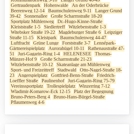
Gertraudenpark
Hohenwalde
An der Oderbrücke
Beerenweg 12-14
Baumschulenweg 9-11
Langer Grund
39-42
Sonnenallee
Große Scharrnstraße 18-20
Sportplatz Mühlenweg
Dr.-Hugo-Kinne-Straße
Kleiststraße 1-5
Siedlertreff
Witzlebenstraße 1-3
Witebsker Straße 19-22
Magdeburger Straße 6
Leipziger
Straße 11-15
Kleistpark
Baumschulenweg 44-47
Luftfracht
Grüne Lunge
Forststraße 3-7
Lennépark-
Gärtnereispielplatz
Aurorahügel 10-11
Rathenaustraße 47-
51
Juri-Gagarin-Ring 1-4
HELENESEE
Thomas-
Münzer-Hof 9
Große Scharrnstraße 21-23
Witzlebenstraße 10-12
Skateanlage am Mühlenweg
Sport- und Freizeittreff
Stadtwald
Otto-Nagel-Straße 18-
23
Angerspielplatz
Gottfried-Benn-Straße
Friedrich-
Loeffler Straße
Paulinenhof
Juri-Gagarin-Ring 75-79
Vereinssportplatz
Trollespielplatz
Winzerring 7-12
Wladimir-Komarow-Eck 12-15
Platz der Begegnung
Bruno-Peters-Berg 4
Bruno-Hans-Bürgel-Straße
Pflaumenweg 4-6