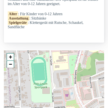
im Alter von 0-12 Jahren geeignet.
Alter
: Für Kinder von 0-12 Jahren
Ausstattung
: Sitzbänke
Spielgeräte
: Klettergerät mit Rutsche, Schaukel,
Sandfläche
+
−